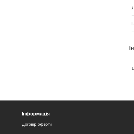
Д
Г
І
Ц
Інформація
Договір оферти