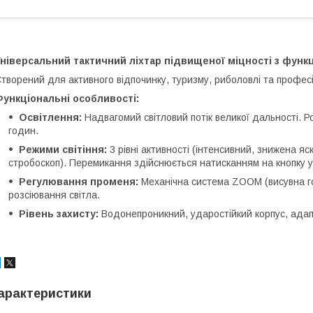
Універсальний тактичний ліхтар підвищеної міцності з фун
творений для активного відпочинку, туризму, риболовлі та профес
ункціональні особливості:
Освітлення:
Надвагомий світловий потік великої дальності. 
годин.
Режими світіння:
3 рівні активності (інтенсивний, знижена яск
стробоскоп). Перемикання здійснюється натисканням на кнопку у
Регулювання променя:
Механічна система ZOOM (висувна го
розсіювання світла.
Рівень захисту:
Водонепроникний, ударостійкий корпус, адап
арактеристики