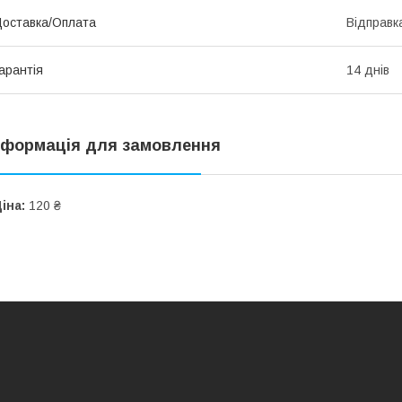
оставка/Оплата
Відправк
арантія
14 днів
нформація для замовлення
іна:
120 ₴