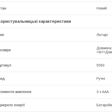
Стан
Новий
Користувальницькі характеристики
ип
Ліхтарі
Довжина:
озміри
<br/>Діам
ртикул
5560
Вид
Ручні
лементи живлення
3 x AAA
жерело енергії
Батарей