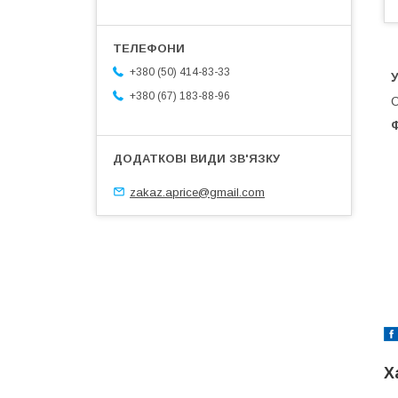
+380 (50) 414-83-33
+380 (67) 183-88-96
С
Ф
zakaz.aprice@gmail.com
Х