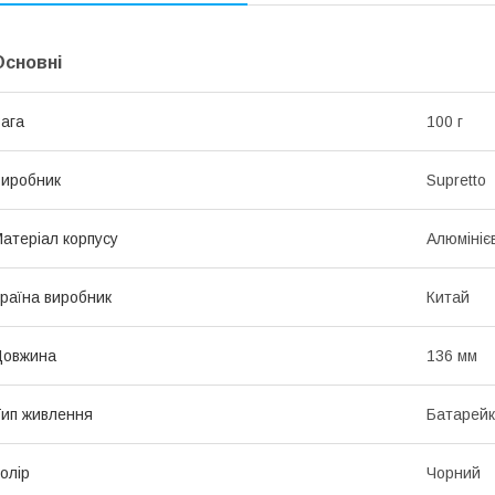
Основні
ага
100 г
иробник
Supretto
атеріал корпусу
Алюмініє
раїна виробник
Китай
Довжина
136 мм
ип живлення
Батарей
олір
Чорний