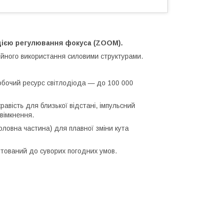
кцією регулювання фокуса (ZOOM).
ійного використання силовими структурами.
Робочий ресурс світлодіода — до 100 000
равість для близької відстані, імпульсний
вімкнення.
ловна частина) для плавної зміни кута
тований до суворих погодних умов.