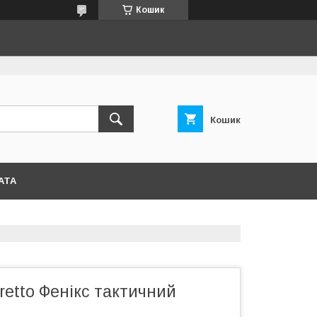
Кошик
Кошик
АТА
retto Фенікс тактичний