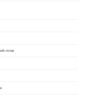
вий сплав
ки