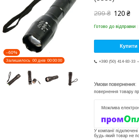
120 ₴
299 ₴
Готово до відправки
Купити
–60%
Залишилось
0
0
днів
0
0
0
0
0
0
+380 (50) 414-83-33
повернення товару п
У компанії підключені
будь-який товар не п