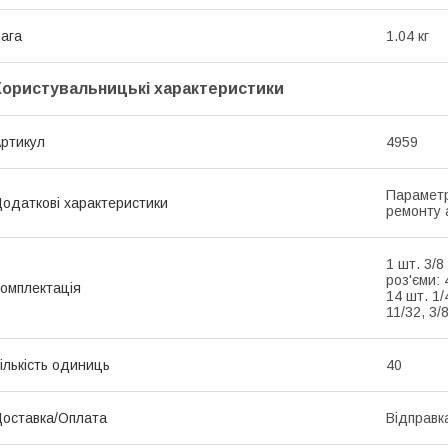
ага
1.04 кг
Користувальницькі характеристики
ртикул
4959
Параметр
одаткові характеристики
ремонту а
1 шт. 3/8
роз'єми: 4
омплектація
14 шт. 1/4
11/32, 3/8
ількість одиниць
40
оставка/Оплата
Відправк