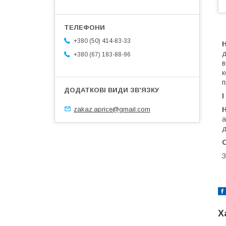
+380 (50) 414-83-33
Н
д
+380 (67) 183-88-96
в
к
п
zakaz.aprice@gmail.com
Н
а
д
З
Х