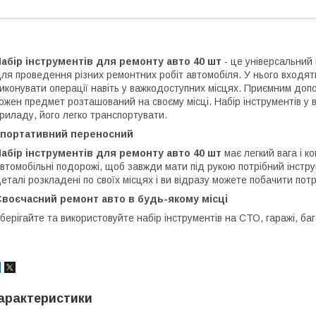
абір інструментів для ремонту авто 40 шт
- це універсальний 
ля проведення різних ремонтних робіт автомобіля. У нього входять
иконувати операції навіть у важкодоступних місцях. Приємним допо
ожен предмет розташований на своєму місці. Набір інструментів у в
риладу, його легко транспортувати.
І портативний переносний
абір інструментів для ремонту авто 40 шт
має легкий вага і к
втомобільні подорожі, щоб завжди мати під рукою потрібний інструме
еталі розкладені по своїх місцях і ви відразу можете побачити пот
Своєчасний ремонт авто в будь-якому місці
берігайте та використовуйте набір інструментів на СТО, гаражі, ба
арактеристики