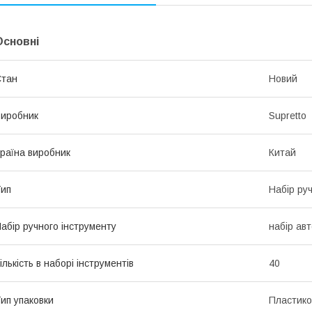
Основні
Стан
Новий
иробник
Supretto
раїна виробник
Китай
ип
Набір ру
абір ручного інструменту
набір ав
ількість в наборі інструментів
40
ип упаковки
Пластико