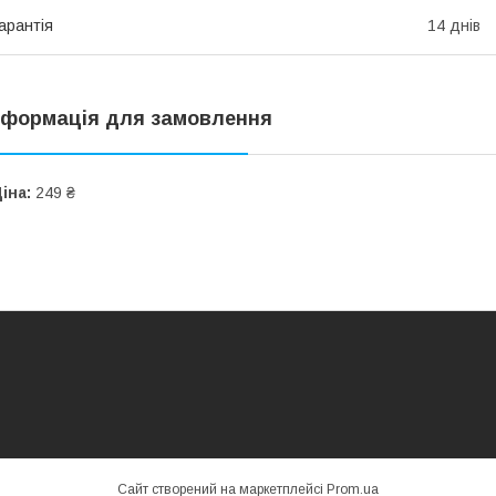
арантія
14 днів
нформація для замовлення
іна:
249 ₴
Сайт створений на маркетплейсі
Prom.ua