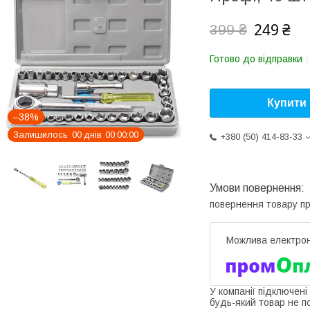
249 ₴
399 ₴
Готово до відправки
Купити
–38%
Залишилось
0
0
днів
0
0
0
0
0
0
+380 (50) 414-83-33
повернення товару п
У компанії підключені
будь-який товар не п