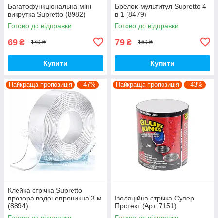
Багатофункціональна міні
Брелок-мультитул Supretto 4
викрутка Supretto (8982)
в 1 (8479)
Готово до відправки
Готово до відправки
69
79
₴
₴
149 ₴
169 ₴
Купити
Купити
Найкраща пропозиція
–47%
Найкраща пропозиція
–43%
Клейка стрічка Supretto
прозора водонепроникна 3 м
Ізоляційна стрічка Супер
(8894)
Протект (Арт. 7151)
Готово до відправки
Готово до відправки