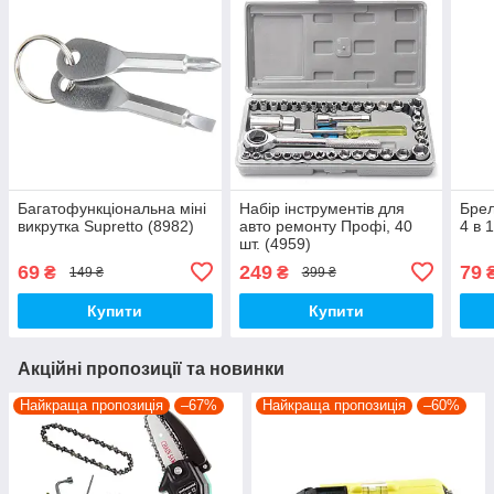
Багатофункціональна міні
Набір інструментів для
Брел
викрутка Supretto (8982)
авто ремонту Профі, 40
4 в 
шт. (4959)
69
249
79
₴
₴
149 ₴
399 ₴
Купити
Купити
Акційні пропозиції та новинки
Найкраща пропозиція
–67%
Найкраща пропозиція
–60%