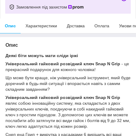
Замовлення під захистом
Опис
Характеристики
Доставка
Оплата
Умови п
Опис
Деякі біти можуть мати сліди іржі
Універсальний гайковий розвідний ключ Snap N Grip
- це
прекрасний подарунок для кожного чоловіка!
Що може бути краще, ніж універсальний інструмент, який буде
доречний в будь-якій ситуації і впорається навіть з самим
складним завданням?
Універсальний гайковий розвідний ключ Snap N Grip
являє собою інноваційну систему, яка складається з двох
універсальних ключів, поєднуючи в собі накидний гайковий
ключ з простим підходом. З допомогою цих ключів ви можете
послабити або затягнути всі види гайок і болтів від 9 до 32 мм,
ключ легко адаптується під кожен розмір.
Снеп енд Грип + викрутка з насадками 6 вирішить всі ваші