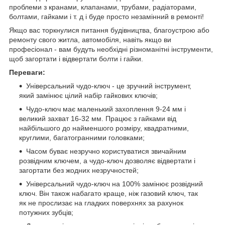
проблеми з кранами, клапанами, трубами, радіаторами,
болтами, гайками і т. д і буде просто незамінний в ремонті!
Якщо вас торкнулися питання будівництва, благоустрою або
ремонту свого житла, автомобіля, навіть якщо ви
професіонал - вам будуть необхідні різноманітні інструменти,
щоб загортати і відвертати болти і гайки.
Переваги:
Універсальний чудо-ключ - це зручний інструмент,
який замінює цілий набір гайкових ключів;
Чудо-ключ має маленький захоплення 9-24 мм і
великий захват 16-32 мм. Працює з гайками від
найбільшого до найменшого розміру, квадратними,
круглими, багатогранними головками;
Часом буває незручно користуватися звичайним
розвідним ключем, а чудо-ключ дозволяє відвертати і
загортати без жодних незручностей;
Універсальний чудо-ключ на 100% замінює розвідний
ключ. Він також набагато краще, ніж газовий ключ, так
як не прослизає на гладких поверхнях за рахунок
потужних зубців;