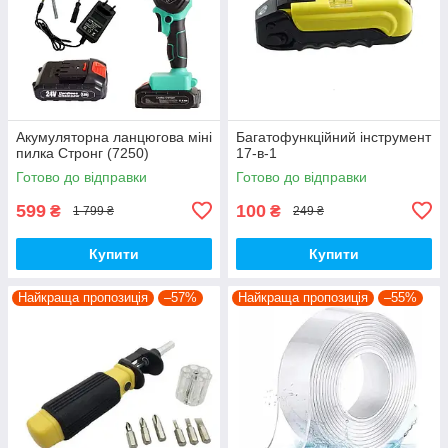
Акумуляторна ланцюгова міні
Багатофункційний інструмент
пилка Стронг (7250)
17-в-1
Готово до відправки
Готово до відправки
599
100
₴
₴
1 799 ₴
249 ₴
Купити
Купити
Найкраща пропозиція
–57%
Найкраща пропозиція
–55%