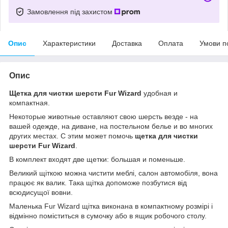
Замовлення під захистом
Опис
Характеристики
Доставка
Оплата
Умови п
Опис
Щетка для чистки шерсти Fur Wizard
удобная и
компактная.
Некоторые животные оставляют свою шерсть везде - на
вашей одежде, на диване, на постельном белье и во многих
других местах. С этим может помочь
щетка для чистки
шерсти Fur Wizard
.
В комплект входят две щетки: большая и поменьше.
Великий щіткою можна чистити меблі, салон автомобіля, вона
працює як валик. Така щітка допоможе позбутися від
всюдисущої вовни.
Маленька Fur Wizard щітка виконана в компактному розмірі і
відмінно поміститься в сумочку або в ящик робочого столу.