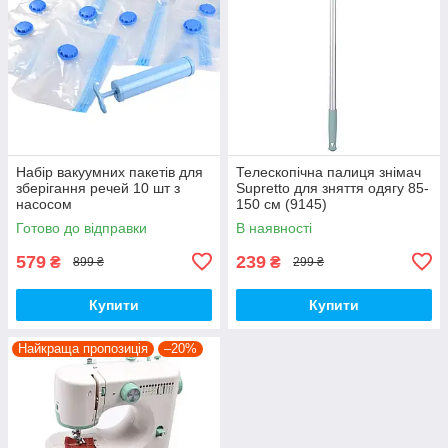
Набір вакуумних пакетів для
Телескопічна палиця знімач
зберігання речей 10 шт з
Supretto для зняття одягу 85-
насосом
150 см (9145)
Готово до відправки
В наявності
579
239
₴
₴
899 ₴
299 ₴
Купити
Купити
Найкраща пропозиція
–20%