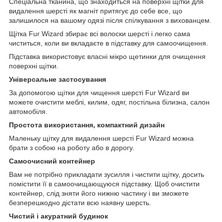
Спеціальна тканина, що знаходиться на поверхні щітки для
видалення шерсті як магніт притягує до себе все, що
залишилося на вашому одязі після спілкування з вихованцем.
Щітка Fur Wizard збирає всі волоски шерсті і легко сама
чиститься, коли ви вкладаєте в підставку для самоочищення.
Підставка використовує власні мікро щетинки для очищення
поверхні щітки.
Універсальне застосування
За допомогою щітки для чищення шерсті Fur Wizard ви
можете очистити меблі, килим, одяг, постільна білизна, салон
автомобіля.
Простота використання, компактний дизайн
Маленьку щітку для видалення шерсті Fur Wizard можна
брати з собою на роботу або в дорогу.
Самоочисний контейнер
Вам не потрібно прикладати зусилля і чистити щітку, досить
помістити її в самоочищающуюся підставку. Щоб очистити
контейнер, слід зняти його нижню частину і ви зможете
безперешкодно дістати всю наявну шерсть.
Чистий і акуратний будинок