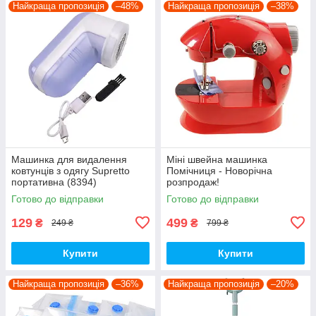
Найкраща пропозиція
–48%
Найкраща пропозиція
–38%
Машинка для видалення
Міні швейна машинка
ковтунців з одягу Supretto
Помічниця - Новорічна
портативна (8394)
розпродаж!
Готово до відправки
Готово до відправки
129
499
₴
₴
249 ₴
799 ₴
Купити
Купити
Найкраща пропозиція
–36%
Найкраща пропозиція
–20%