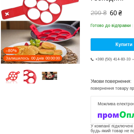
60 ₴
299 ₴
Готово до відправки
Купити
–80%
Залишилось
0
0
днів
0
0
0
0
0
0
+380 (50) 414-83-33
повернення товару п
У компанії підключені
будь-який товар не п