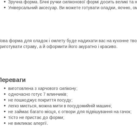
Зручна форма. Бічні ручки силіконової формі досить великі та 
Універсальний аксесуар. Ви можете готувати оладки, яєчню, ом
ова форма для оладок і омлету буде надихати вас на кухонне тво
риготувати страву, а й оформити його акуратно і красиво.
Переваги
виготовлена з харчового силікону;
одночасно готує 7 млинчиків;
не пошкоджує покриття посуду;
легко миється, можна мити в посудомийній машині;
не займає багато місця, є отвори для підвішування на гачок;
тісто не пристає до форми;
не викликає алергії.