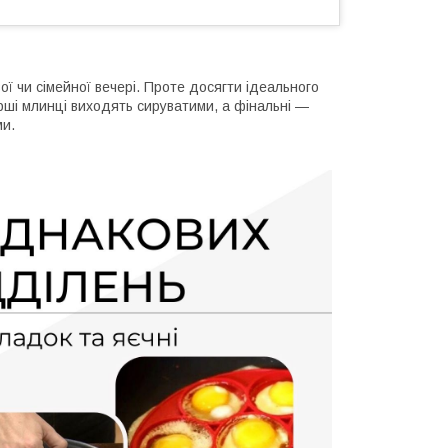
ї чи сімейної вечері. Проте досягти ідеального
ерші млинці виходять сируватими, а фінальні —
и.