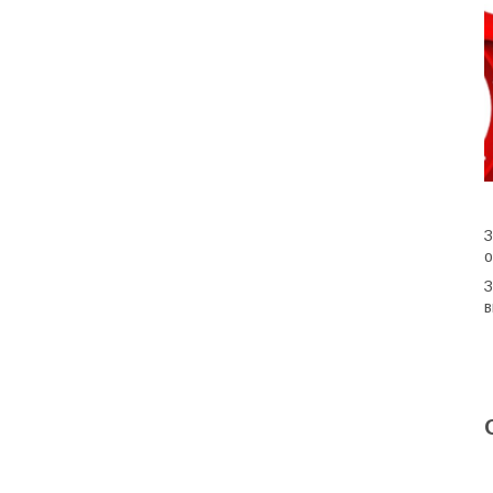
З
о
З
в