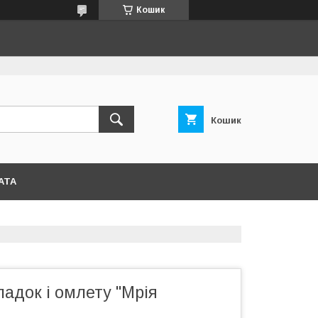
Кошик
Кошик
АТА
адок і омлету "Мрія