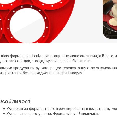
 цією формою ваші сніданки стануть не лише смачними, а й естети
днакових оладок, заощаджуючи ваш час біля плити.
авдяки продуманим ручкам процес перевертання стає максимально 
икористання без пошкодження поверхні посуду
Особливості
Однакові за формою та розміром вироби, які в подальшому мож
Одночасне приготування. Форма вміщує 7 млинчиків.