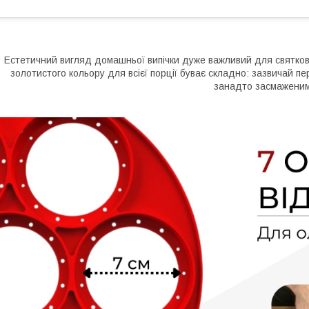
Естетичний вигляд домашньої випічки дуже важливий для святково
золотистого кольору для всієї порції буває складно: зазвичай п
занадто засмаженим