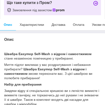
Що таке купити з Пром?
Замовлення під захистом
Опис
Характеристики
Доставка
Оплата
Умови п
Опис
Швабра Easymop Self-Wash з відром і самоотжимом
стане незамінною помічницею у прибиранні.
Миття підлог викликає у вас роздратування і небажання
прибирати?
Швабра Easymop Self-Wash з відром і
самоотжимом
зможе переконати вас. З цієї шваброю ви
полюбите прибирання!
Набір для прибирання
Завдяки відру зі спеціальною кришкою ви з легкістю вимиєте і
вижмете ганчірку, не торкаючись до неї руками і не знімаючи
її зі швабри. Також в комплект входять дві насадки для
швабри з мікрофібри.