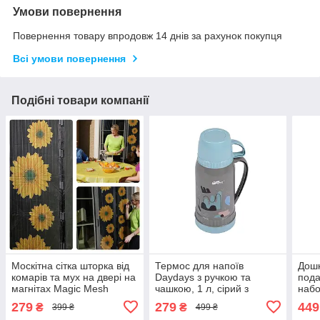
Умови повернення
Повернення товару впродовж 14 днів за рахунок покупця
Всі умови повернення
Подібні товари компанії
Москітна сітка шторка від
Термос для напоїв
Дошк
комарів та мух на двері на
Daydays з ручкою та
пода
магнітах Magic Mesh
чашкою, 1 л, сірий з
набо
(чорна з соняшниками)
блакитним
бамб
279
279
449
₴
₴
399 ₴
499 ₴