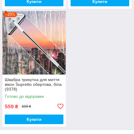
Купити
Купити
–20%
Швабра трикутна для миття
вікон Supretto обертова, біла
(9378)
Готово до відправки
559
₴
699 ₴
Купити