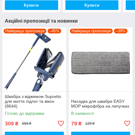
Купити
Купити
Акційні пропозиції та новинки
Найкраща пропозиція
–45%
Найкраща пропозиція
–39%
Швабра з віджимом Supretto
для миття підлог та вікон
Насадка для швабри EASY
(8644)
MOP мікрофібра на липучках
Готово до відправки
В наявності
309
79
₴
₴
559 ₴
129 ₴