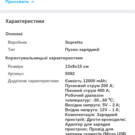
Приховати
Характеристики
Основні
Виробник
Supretto
Тип
Пуско-зарядний
Користувальницькі характеристики
Розміри
13х8х15 см
Артикул
5592
Додаткові характеристики
Ємність 12000 mAh;
Пусковий струм 200 А;
Піковий струм 400 А;
Робочий діапазон
температур: -30...60 ⁰С;
Вихідна напруга: 5V – 2 A;
Вхідна напруга: 12V – 1 A;
Комплектація: Зарядний
пристрій; Дроти-крокодили;
Адаптер для зарядки
пристрою; Провід для
зарядки гаджетів (Micro USB