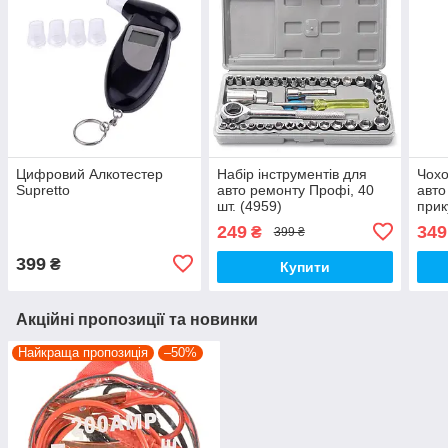
Цифровий Алкотестер
Набір інструментів для
Чохо
Supretto
авто ремонту Профі, 40
авто 
шт. (4959)
прик
Сіри
249
349
₴
399 ₴
399
₴
Купити
Акційні пропозиції та новинки
Найкраща пропозиція
–50%