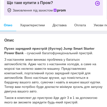
Що таке купити з Пром?
Замовлення під захистом
Опис
Характеристики
Доставка
Оплата
Умови п
Опис
Пуско зарядний пристрій (бустер) Jump Smart Starter
Power Bank
- сучасний багатофункціональний пристрій.
З настанням зими виникає проблема у багатьох
автомобілістів. Адже часто з настанням холодів, а саме на
морозі так нелегко завести машину. Представляємо
компактний, портативний пуско зарядний пристрій для
автомобілів. Воно настільки зручне, що поміститься в
бардачку вашого авто, сумочки і навіть в кишені вашої куртки.
Тепер вам потрібно буде докласти мінімум зусиль для запуску
двигуна вашого авто.
Також в комплект до пристрою йде дріт 3 в 1 за допомогою
якого ви зможете зарядити будь-який пристрій.