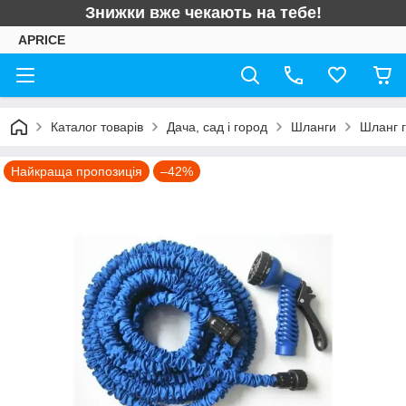
Знижки вже чекають на тебе!
APRICE
Каталог товарів
Дача, сад і город
Шланги
Шланг 
Найкраща пропозиція
–42%