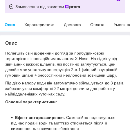
Замовлення під захистом
Опис
Характеристики
Доставка
Оплата
Умови п
Опис
Полегшіть свій щоденний догляд за прибудинковою
територією з інноваційним шлангом X-Hose. На відміну від
звичайних важких шлангів, які постійно заплутуються, цей
девайс має унікальну конструкцію 2-в-1 (міцний внутрішній
гумовий шланг + зносостійкий нейлоновий зовнішній шар).
Під дією напору води він автоматично збільшується до 3 разів,
забезпечуючи комфортні 22 метри довжини для роботи у
найвіддаленіших куточках саду.
Основні характеристики:
Ефект авторозширення:
Самостійно подовжується
під час подачі води та миттєво стискається після її
вимкнення для зручного зберігання.