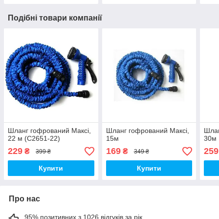
Подібні товари компанії
Шланг гофрований Максі,
Шланг гофрований Максі,
Шлан
22 м (C2651-22)
15м
30м
229
169
259
₴
₴
399 ₴
349 ₴
Купити
Купити
Про нас
95% позитивних з 1026 відгуків за рік