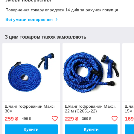
Повернення товару впродовж 14 днів за рахунок покупця
Всі умови повернення
З цим товаром також замовляють
Шланг гофрований Максі,
Шланг гофрований Максі,
Шлан
30м
22 м (C2651-22)
15м
259
229
169
₴
₴
499 ₴
399 ₴
Купити
Купити