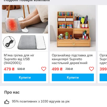
М'яка грілка для ніг
Органайзер підставка для
Орга
Supretto від USB
канцелярії Supretto
Supr
(94420001)
настільний дерев'яний
одяг
(8755)
л
479
499
399
₴
₴
599 ₴
799 ₴
Купити
Купити
Про нас
95% позитивних з 1030 відгуків за рік