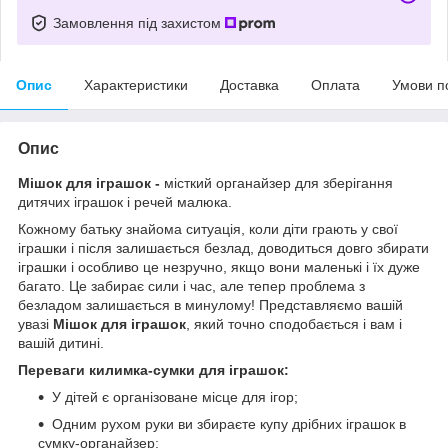
Замовлення під захистом
Опис
Характеристики
Доставка
Оплата
Умови п
Опис
Мішок для іграшок -
місткий органайзер для зберігання
дитячих іграшок і речей малюка.
Кожному батьку знайома ситуація, коли діти грають у свої
іграшки і після залишається безлад, доводиться довго збирати
іграшки і особливо це незручно, якщо вони маленькі і їх дуже
багато. Це забирає сили і час, але тепер проблема з
безладом залишається в минулому! Представляємо вашій
увазі
Мішок для іграшок
, який точно сподобається і вам і
вашій дитині.
Переваги килимка-сумки для іграшок:
У дітей є організоване місце для ігор;
Одним рухом руки ви збираєте купу дрібних іграшок в
сумку-органайзер;