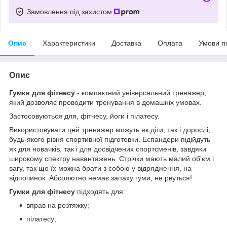
Замовлення під захистом
Опис
Характеристики
Доставка
Оплата
Умови п
Опис
Гумки для фітнесу
- компактний універсальний тренажер,
який дозволяє проводити тренування в домашніх умовах.
Застосовуються для, фітнесу, йоги і пілатесу.
Використовувати цей тренажер можуть як діти, так і дорослі,
будь-якого рівня спортивної підготовки. Еспандери підійдуть
як для новачків, так і для досвідчених спортсменів, завдяки
широкому спектру навантажень. Стрічки мають малий об'єм і
вагу, так що їх можна брати з собою у відрядження, на
відпочинок. Абсолютно немає запаху гуми, не рвуться!
Гумки для фітнесу
підходять для:
вправ на розтяжку;
пілатесу;