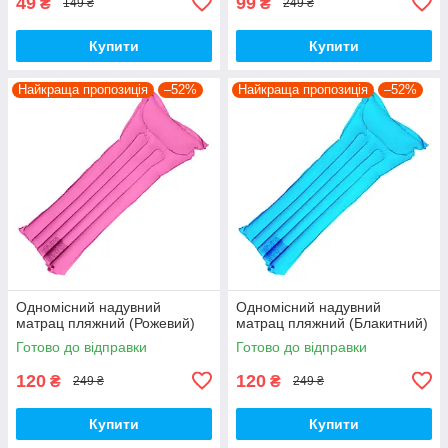
49
99
₴
₴
149 ₴
249 ₴
Купити
Купити
Найкраща пропозиція
–52%
Найкраща пропозиція
–52%
Одномісний надувний
Одномісний надувний
матрац пляжний (Рожевий)
матрац пляжний (Блакитний)
Готово до відправки
Готово до відправки
120
120
₴
₴
249 ₴
249 ₴
Купити
Купити