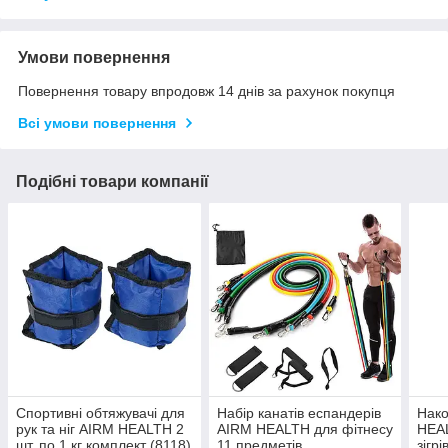
Умови повернення
Повернення товару впродовж 14 днів за рахунок покупця
Всі умови повернення
Подібні товари компанії
Спортивні обтяжувачі для
Набір канатів еспандерів
Нако
рук та ніг AIRM HEALTH 2
AIRM HEALTH для фітнесу
HEA
шт. по 1 кг комплект (8118)
11 предметів
зігр