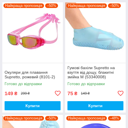
Найкраща пропозиція
–50%
Найкраща пропозиція
–50%
Гумові бахіли Supretto на
Окуляри для плавання
взуття від дощу, блакитні
Supretto, рожевий (8101-2)
змійка M (53340008)
Готово до відправки
Готово до відправки
149
75
₴
₴
299 ₴
149 ₴
Купити
Купити
Найкраща пропозиція
–50%
Найкраща пропозиція
–48%