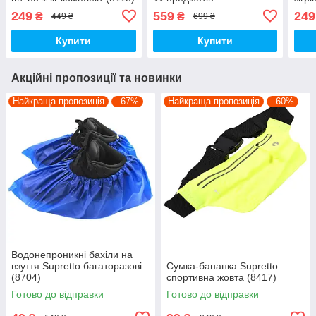
(847
249
559
249
₴
₴
449 ₴
699 ₴
Купити
Купити
Акційні пропозиції та новинки
Найкраща пропозиція
–67%
Найкраща пропозиція
–60%
Водонепроникні бахіли на
взуття Supretto багаторазові
Сумка-бананка Supretto
(8704)
спортивна жовта (8417)
Готово до відправки
Готово до відправки