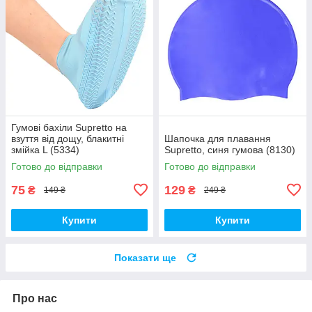
Гумові бахіли Supretto на
взуття від дощу, блакитні
Шапочка для плавання
змійка L (5334)
Supretto, синя гумова (8130)
Готово до відправки
Готово до відправки
75
129
₴
₴
149 ₴
249 ₴
Купити
Купити
Показати ще
Про нас