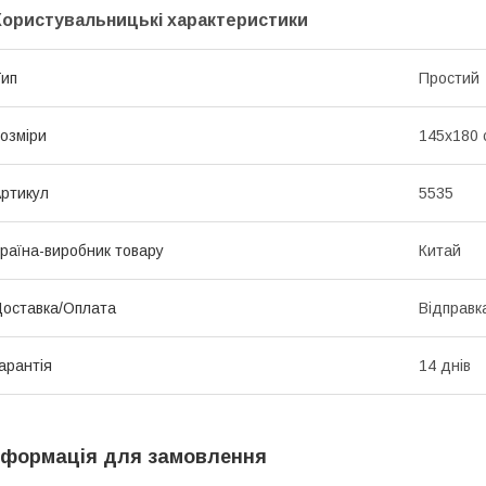
Користувальницькі характеристики
ип
Простий
озміри
145х180 
ртикул
5535
раїна-виробник товару
Китай
оставка/Оплата
Відправк
арантія
14 днів
нформація для замовлення