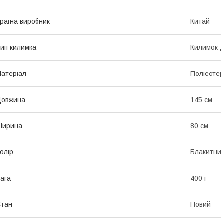
раїна виробник
Китай
ип килимка
Килимок д
атеріал
Поліесте
Довжина
145 см
Ширина
80 см
олір
Блакитн
ага
400 г
Стан
Новий