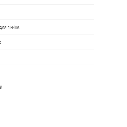
ля пікніка
р
ий