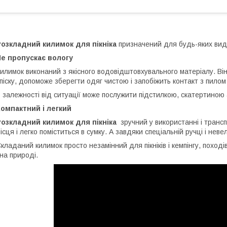
Розкладний килимок для пікніка
призначений для будь-яких виді
е пропускає вологу
илимок виконаний з якісного водовідштовхувального матеріалу. Він 
 піску, допоможе зберегти одяг чистою і запобіжить контакт з пилом
 залежності від ситуації може послужити підстилкою, скатертиною
омпактний і легкий
Розкладний килимок для пікніка
зручний у використанні і трансп
ісця і легко поміститься в сумку. А завдяки спеціальній ручці і неве
кладаний килимок просто незамінний для пікніків і кемпінгу, походів
 на природі.