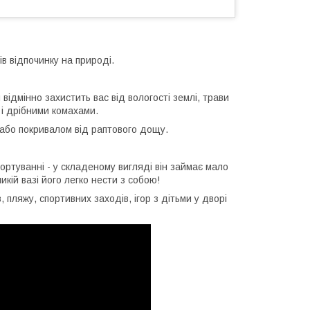
в відпочинку на природі.
відмінно захистить вас від вологості землі, трави
 і дрібними комахами.
 або покривалом від раптового дощу.
ортуванні - у складеному вигляді він займає мало
ликій вазі його легко нести з собою!
, пляжу, спортивних заходів, ігор з дітьми у дворі