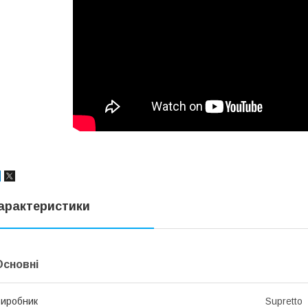
арактеристики
Основні
иробник
Supretto