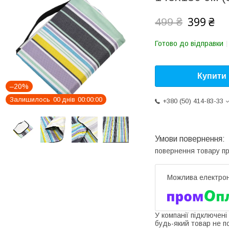
399 ₴
499 ₴
Готово до відправки
Купити
–20%
Залишилось
0
0
днів
0
0
0
0
0
0
+380 (50) 414-83-33
повернення товару п
У компанії підключені
будь-який товар не п