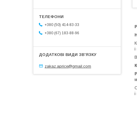
+380 (50) 414-83-33
+380 (67) 183-88-96
Н
К
і
В
К
zakaz.aprice@gmail.com
м
С
і