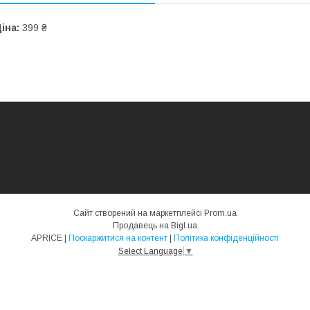
іна:
399 ₴
Сайт створений на маркетплейсі
Prom.ua
Продавець на Bigl.ua
APRICE |
Поскаржитися на контент
|
Політика конфіденційності
Select Language
▼