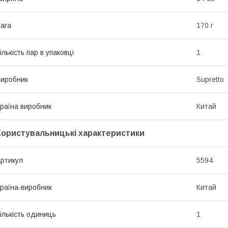
ага
170 г
ількість пар в упаковці
1
иробник
Supretto
раїна виробник
Китай
Користувальницькі характеристики
ртикул
5594
раїна-виробник
Китай
ількість одиниць
1