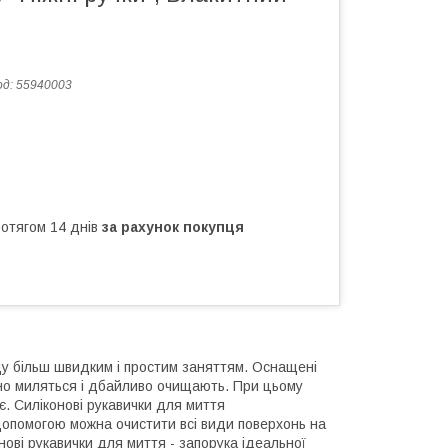
од:
55940003
ротягом 14 днів
за рахунок покупця
у більш швидким і простим заняттям. Оснащені
інно миляться і дбайливо очищають. При цьому
є. Силіконові рукавички для миття
х допомогою можна очистити всі види поверхонь на
конові рукавички для миття - запорука ідеальної