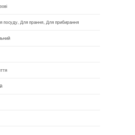
зові
я посуду, Для прання, Для прибирання
льний
иття
ий