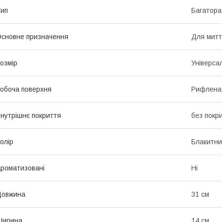
ип
Багатора
сновне призначення
Для митт
озмір
Універса
обоча поверхня
Рифлена
нутрішнє покриття
без покр
олір
Блакитн
роматизовані
Ні
Довжина
31 см
Ширина
14 см