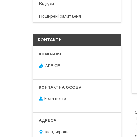
Відгуки
Поширені запитання
КОНТАКТИ
APRICE
Колл центр
С
п
п
в
Київ, Україна
к