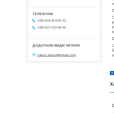
ч
С
+380 (50) 414-83-33
р
в
+380 (67) 183-88-96
п
С
б
zakaz.aprice@gmail.com
о
Х