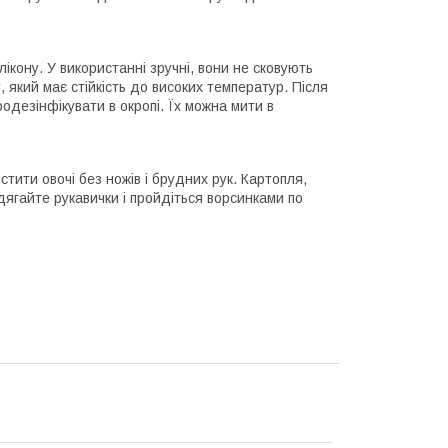
лікону. У використанні зручні, вони не сковують
, який має стійкість до високих температур. Після
одезінфікувати в окропі. Їх можна мити в
тити овочі без ножів і брудних рук. Картопля,
дягайте рукавички і пройдіться ворсинками по