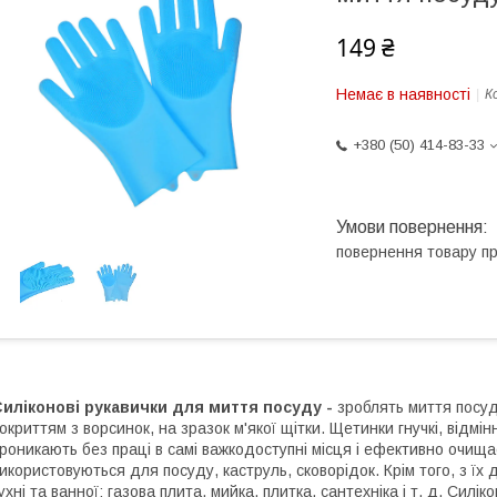
149 ₴
Немає в наявності
К
+380 (50) 414-83-33
повернення товару п
иліконові рукавички для миття посуду -
зроблять миття посуд
окриттям з ворсинок, на зразок м'якої щітки. Щетинки гнучкі, відм
роникають без праці в самі важкодоступні місця і ефективно очища
икористовуються для посуду, каструль, сковорідок. Крім того, з ї
ухні та ванної: газова плита, мийка, плитка, сантехніка і т. д. Силі