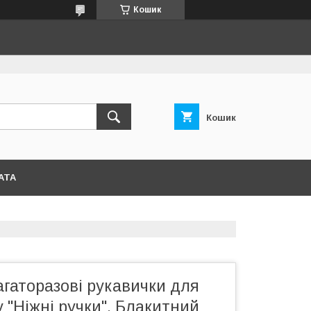
Кошик
Кошик
АТА
агаторазові рукавички для
 "Ніжні ручки", Блакитний