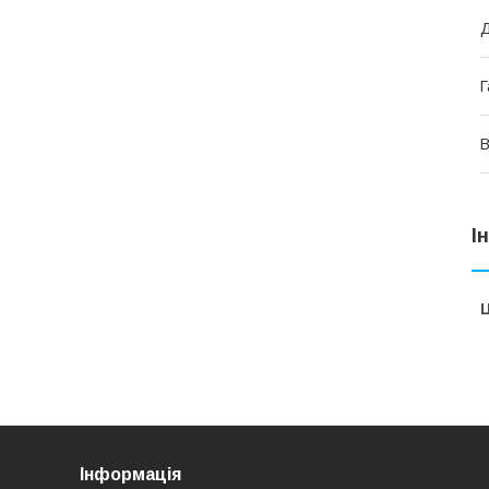
Д
Г
В
І
Ц
Інформація