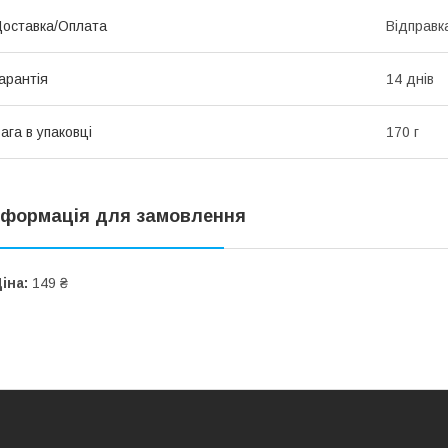
оставка/Оплата
Відправк
арантія
14 днів
ага в упаковці
170 г
нформація для замовлення
іна:
149 ₴