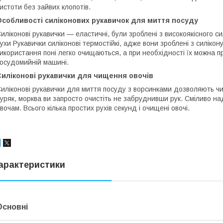
истоти без зайвих клопотів.
Особливості силіконових рукавичок для миття посуду
иліконові рукавички — еластичні, були зроблені з високоякісного си
ухи Рукавички силіконові термостійкі, адже вони зроблені з силікону
икористання поні легко очищаються, а при необхідності їх можна пр
осудомийній машині.
Силіконові рукавички для чищення овочів
иліконові рукавички для миття посуду з ворсинками дозволяють чис
уряк, морква ви запросто очистіть не забруднивши рук. Сміливо на
вочам. Всього кілька простих рухів секунд і очищені овочі.
арактеристики
Основні