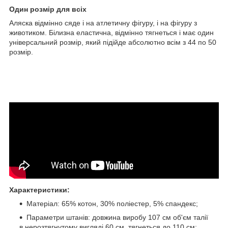
Один розмір для всіх
Аляска відмінно сяде і на атлетичну фігуру, і на фігуру з
животиком. Білизна еластична, відмінно тягнеться і має один
універсальний розмір, який підійде абсолютно всім з 44 по 50
розмір.
Характеристики:
Матеріал: 65% котон, 30% поліестер, 5% спандекс;
Параметри штанів: довжина виробу 107 см об'єм талії
в нерозтягнутому вигляді 60 см, тягнеться до 110 см;