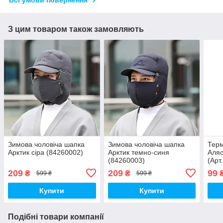
Всі умови повернення
З цим товаром також замовляють
Зимова чоловіча шапка
Зимова чоловіча шапка
Терм
Арктик сіра (84260002)
Арктик темно-синя
Аляс
(84260003)
(Арт
209
209
99
₴
₴
599 ₴
599 ₴
Купити
Купити
Подібні товари компанії