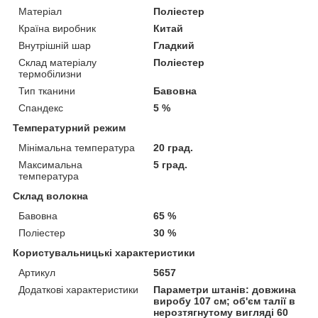
Матеріал
Поліестер
Країна виробник
Китай
Внутрішній шар
Гладкий
Склад матеріалу
Поліестер
термобілизни
Тип тканини
Бавовна
Спандекс
5 %
Температурний режим
Мінімальна температура
20 град.
Максимальна
5 град.
температура
Склад волокна
Бавовна
65 %
Поліестер
30 %
Користувальницькі характеристики
Артикул
5657
Додаткові характеристики
Параметри штанів: довжина
виробу 107 см; об'єм талії в
нерозтягнутому вигляді 60