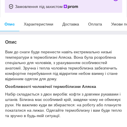
Замовлення під захистом
Опис
Характеристики
Доставка
Оплата
Умови п
Опис
Вам до снаги буде перенести навіть екстремально низькі
температури в термобілизні Аляска. Вона була розроблена
спеціально для чоловіків, з урахуванням особливостей
анатомії. Зручна і тепла чоловіча термобілизна забезпечить
комфортне перебування під відкритим небом взимку і стане
відмінним одягом для дому.
Особливості чоловічої термобілизни Аляска
Набір складається з двох виробів: кофти з довгими рукавами і
штанів. Білизна має особливий крій, завдяки чому не обмежує
рухи. Не важливо куди ви збираєтеся: на роботу або плануєте
покататися на лижах. Одягайте термобілизну і вам буде тепло
та зручно в будь-якій ситуації.