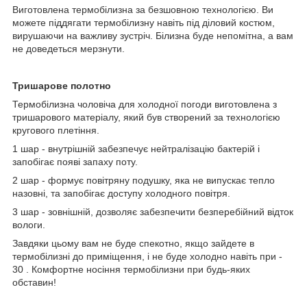
Виготовлена термобілизна за безшовною технологією. Ви
можете піддягати термобілизну навіть під діловий костюм,
вирушаючи на важливу зустріч. Білизна буде непомітна, а вам
не доведеться мерзнути.
Тришарове полотно
Термобілизна чоловіча для холодної погоди виготовлена з
тришарового матеріалу, який був створений за технологією
кругового плетіння.
1 шар - внутрішній забезпечує нейтралізацію бактерій і
запобігає появі запаху поту.
2 шар - формує повітряну подушку, яка не випускає тепло
назовні, та запобігає доступу холодного повітря.
3 шар - зовнішній, дозволяє забезпечити безперебійний відток
вологи.
Завдяки цьому вам не буде спекотно, якщо зайдете в
термобілизні до приміщення, і не буде холодно навіть при -
30 . Комфортне носіння термобілизни при будь-яких
обставин!