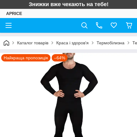
Знижки вже чекають на тебе!
APRICE
Каталог товарів
Краса і здоров'я
Термобілизна
Те
Найкраща пропозиція
–64%