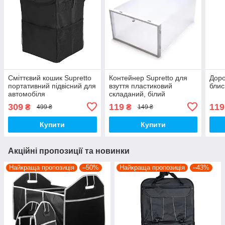
Сміттєвий кошик Supretto
Контейнер Supretto для
Доро
портативний підвісний для
взуття пластиковий
блис
автомобіля
складаний, білий
(47460006)
309
119
119
₴
₴
499 ₴
149 ₴
Купити
Купити
Акційні пропозиції та новинки
Найкраща пропозиція
–50%
Найкраща пропозиція
–43%