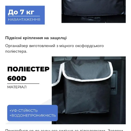
Підвісні кріплення на защелці
Органайзер виготовлений з міцного оксфордського
поліестера.
Пристебується до заднього сидіння за підголовками. Завдяки