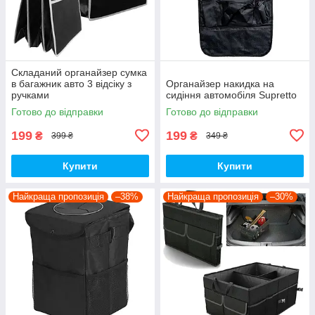
Складаний органайзер сумка
в багажник авто 3 відсіку з
Органайзер накидка на
ручками
сидіння автомобіля Supretto
Готово до відправки
Готово до відправки
199
199
₴
₴
399 ₴
349 ₴
Купити
Купити
Найкраща пропозиція
–38%
Найкраща пропозиція
–30%