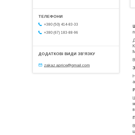
+380 (50) 414-83-33
п
+380 (67) 183-88-96
Д
К
М
В
zakaz.aprice@gmail.com
З
Н
а
Ш
м
в
П
В
ш