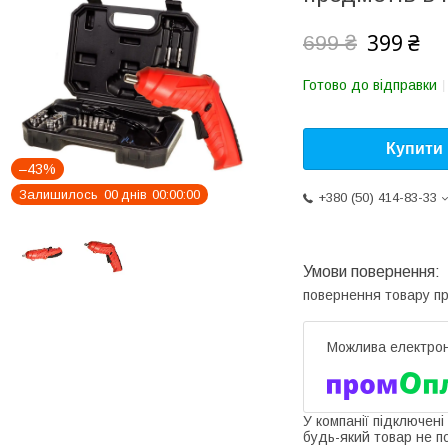
399 ₴
699 ₴
Готово до відправки
Купити
–43%
Залишилось
0
0
днів
0
0
0
0
0
0
+380 (50) 414-83-33
повернення товару п
У компанії підключені
будь-який товар не п