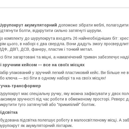
Шурупокрут акумуляторний
допоможе зібрати меблі, полагодити 
ідтягнути болти, відкрутити сильно затягнуті шурупи.
о комплекту до шурупокрута входять 26 найнеобхідніших біт: хресто
рім цього, в наборі є два свердла. Вони дадуть змогу просвердлит
ДФ, ДВП, ДСВ, фанеру, пластик і тонкий метал.
сі біти загартовані та міцні, а намагнічений тримач забезпечує наді
і зручним кейсом — все на своїх місцях
абір упакований у зручний легкий пластиковий кейс. Ви більше не 
бо ключа — всі біти в одному наборі та на своїх місцях!
Ручка-трансформер
урупокрут має спеціальну ручку, яку можна зафіксувати у двох по
аксимум зручності під час роботи в обмеженому просторі. Реверс да
икрутити туго затягнутий або "прикипілий" болтик.
ідсвітка
будована підсвітка полегшує роботу в малоосвітленому місці. А за
урупокрут як акумуляторний ліхтарик.