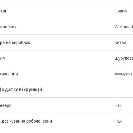
Стан
Новий
иробник
Wellamar
раїна виробник
Китай
ип
Шурупов
Живлення
Акумулят
Додаткові функції
еверс
Так
ідсвічування робочої зони
Так