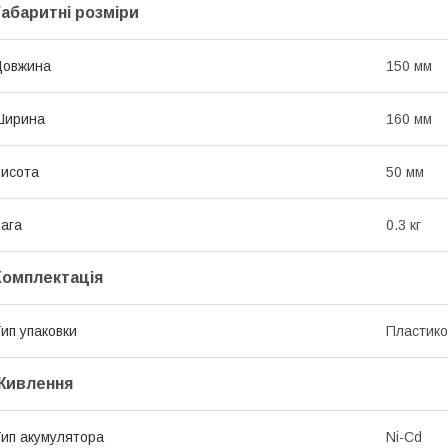
Габаритні розміри
Довжина
150 мм
Ширина
160 мм
исота
50 мм
ага
0.3 кг
Комплектація
ип упаковки
Пластико
Живлення
ип акумулятора
Ni-Cd