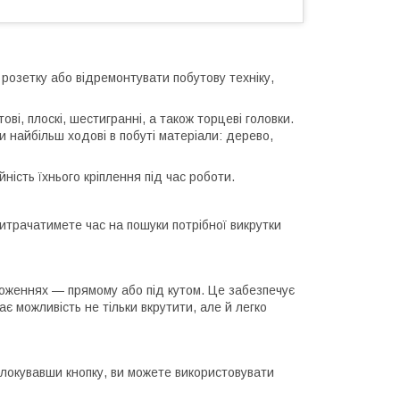
розетку або відремонтувати побутову техніку,
ві, плоскі, шестигранні, а також торцеві головки.
и найбільш ходові в побуті матеріали: дерево,
йність їхнього кріплення під час роботи.
витрачатимете час на пошуки потрібної викрутки
ложеннях — прямому або під кутом. Це забезпечує
є можливість не тільки вкрутити, але й легко
блокувавши кнопку, ви можете використовувати