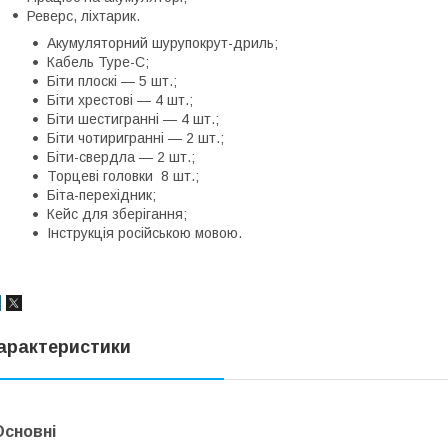
Реверс, ліхтарик.
Акумуляторний шурупокрут-дриль;
Кабель Type-C;
Біти плоскі — 5 шт.;
Біти хрестові — 4 шт.;
Біти шестигранні — 4 шт.;
Біти чотиригранні — 2 шт.;
Біти-свердла — 2 шт.;
Торцеві головки 8 шт.;
Біта-перехідник;
Кейс для зберігання;
Інструкція російською мовою.
арактеристики
Основні