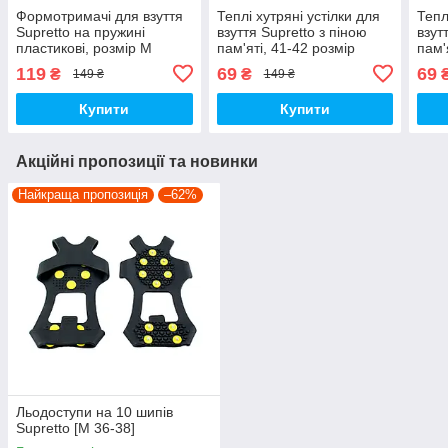
Формотримачі для взуття
Теплі хутряні устілки для
Тепл
Supretto на пружині
взуття Supretto з піною
взут
пластикові, розмір М
пам'яті, 41-42 розмір
пам'
(71150001)
(91630001)
(916
119
69
69
₴
₴
149 ₴
149 ₴
Купити
Купити
Акційні пропозиції та новинки
Найкраща пропозиція
–62%
Льодоступи на 10 шипів
Supretto [M 36-38]