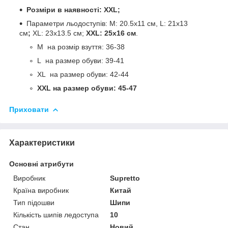
Розміри в наявності:
XXL
;
Параметри льодоступів: M: 20.5х11 см, L: 21х13
см
;
XL: 23х13.5 см;
XXL: 25х16 см
.
M на розмір взуття: 36-38
L на размер обуви: 39-41
XL на размер обуви: 42-44
XXL на размер обуви: 45-47
Приховати
Характеристики
Основні атрибути
Виробник
Supretto
Країна виробник
Китай
Тип підошви
Шипи
Кількість шипів ледоступа
10
Стан
Новий