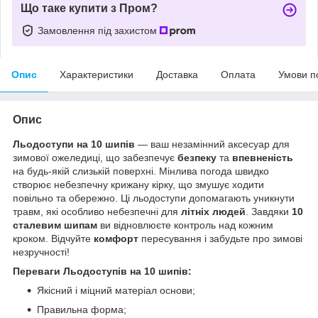
Що таке купити з Пром?
Замовлення під захистом
Опис
Характеристики
Доставка
Оплата
Умови п
Опис
Льодоступи на 10 шипів
— ваш незамінний аксесуар для
зимової ожеледиці, що забезпечує
безпеку
та
впевненість
на будь-якій слизькій поверхні. Мінлива погода швидко
створює небезпечну крижану кірку, що змушує ходити
повільно та обережно. Ці льодоступи допомагають уникнути
травм, які особливо небезпечні для
літніх людей
. Завдяки
10
сталевим шипам
ви відновлюєте контроль над кожним
кроком. Відчуйте
комфорт
пересування і забудьте про зимові
незручності!
Переваги Льодоступів на 10 шипів:
Якісний і міцний матеріал основи;
Правильна форма;