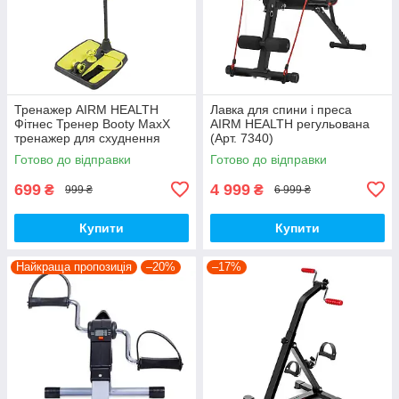
Тренажер AIRM HEALTH
Лавка для спини і преса
Фітнес Тренер Booty MaxX
AIRM HEALTH регульована
тренажер для схуднення
(Арт. 7340)
(5549)
Готово до відправки
Готово до відправки
699
4 999
₴
₴
999 ₴
6 999 ₴
Купити
Купити
Найкраща пропозиція
–20%
–17%