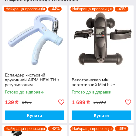
Найкраща пропозиція
–44%
Найкраща пропозиція
–43%
Еспандер кистьовий
пружинний AIRM HEALTH з
Велотренажер міні
регульованим
портативний Mini bike
навантаженням (7953)
Готово до відправки
Готово до відправки
139
1 699
₴
₴
249 ₴
2 999 ₴
Купити
Купити
Найкраща пропозиція
–42%
Найкраща пропозиція
–39%