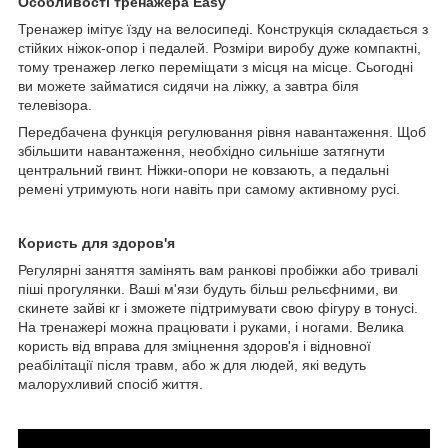
Особливості тренажера Easy
Тренажер імітує їзду на велосипеді. Конструкція складається з
стійких ніжок-опор і педалей. Розміри виробу дуже компактні,
тому тренажер легко переміщати з місця на місце. Сьогодні
ви можете займатися сидячи на ліжку, а завтра біля
телевізора.
Передбачена функція регулювання рівня навантаження. Щоб
збільшити навантаження, необхідно сильніше затягнути
центральний гвинт. Ніжки-опори не ковзають, а педальні
ремені утримують ноги навіть при самому активному русі.
Користь для здоров'я
Регулярні заняття замінять вам ранкові пробіжки або тривалі
піші прогулянки. Ваші м'язи будуть більш рельєфними, ви
скинете зайві кг і зможете підтримувати свою фігуру в тонусі.
На тренажері можна працювати і руками, і ногами. Велика
користь від вправа для зміцнення здоров'я і відновної
реабілітації після травм, або ж для людей, які ведуть
малорухливий спосіб життя.