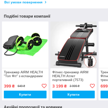
Всі умови повернення
Подібні товари компанії
Тренажер AIRM HEALTH
Фітнес-тренажер AIRM
Тре
"Топ Фіт" з еспандерами
HEALTH Атлет
Фітн
портативний (7573)
трен
(554
399
3 199
699
₴
₴
649 ₴
3 999 ₴
Купити
Купити
Акційні пропозиції та новинки