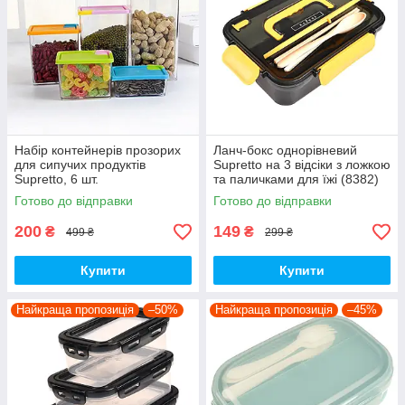
Набір контейнерів прозорих
Ланч-бокс однорівневий
для сипучих продуктів
Supretto на 3 відсіки з ложкою
Supretto, 6 шт.
та паличками для їжі (8382)
Готово до відправки
Готово до відправки
200
149
₴
₴
499 ₴
299 ₴
Купити
Купити
Найкраща пропозиція
–50%
Найкраща пропозиція
–45%