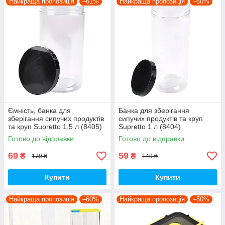
Найкраща пропозиція
–61%
Найкраща пропозиція
–60%
Ємність, банка для
Банка для зберігання
зберігання сипучих продуктів
сипучих продуктів та круп
та круп Supretto 1,5 л (8405)
Supretto 1 л (8404)
Готово до відправки
Готово до відправки
69
59
₴
₴
179 ₴
149 ₴
Купити
Купити
Найкраща пропозиція
–60%
Найкраща пропозиція
–50%