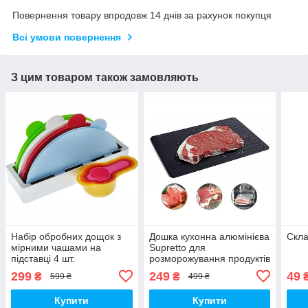
Повернення товару впродовж 14 днів за рахунок покупця
Всі умови повернення
З цим товаром також замовляють
Набір обробних дощок з
Дошка кухонна алюмінієва
Скла
мірними чашами на
Supretto для
підставці 4 шт.
розморожування продуктів
(7926)
299
249
49
₴
₴
599 ₴
499 ₴
Купити
Купити