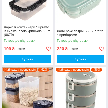
Харчові контейнери Supretto
із силіконовою кришкою 3 шт.
Ланч-бокс потрійний Supretto
(8679)
з приборами
Готово до відправки
Готово до відправки
199
220
₴
₴
399 ₴
399 ₴
Купити
Купити
Найкраща пропозиція
–42%
Найкраща пропозиція
–38%