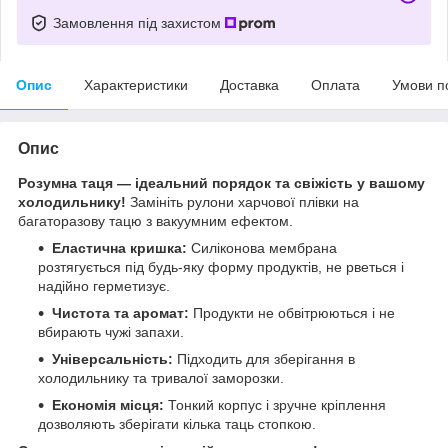
Замовлення під захистом
Опис
Характеристики
Доставка
Оплата
Умови п
Опис
Розумна таця — ідеальний порядок та свіжість у вашому
холодильнику!
Замініть рулони харчової плівки на
багаторазову тацю з вакуумним ефектом.
Еластична кришка:
Силіконова мембрана
розтягується під будь-яку форму продуктів, не рветься і
надійно герметизує.
Чистота та аромат:
Продукти не обвітрюються і не
вбирають чужі запахи.
Універсальність:
Підходить для зберігання в
холодильнику та тривалої заморозки.
Економія місця:
Тонкий корпус і зручне кріплення
дозволяють зберігати кілька таць стопкою.