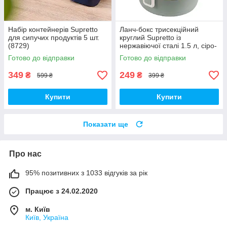
Набір контейнерів Supretto
Ланч-бокс трисекційний
для сипучих продуктів 5 шт.
круглий Supretto із
(8729)
нержавіючої сталі 1.5 л, сіро-
блакитний (79990003)
Готово до відправки
Готово до відправки
349
249
₴
₴
599 ₴
399 ₴
Купити
Купити
Показати ще
Про нас
95% позитивних з 1033 відгуків за рік
Працює з 24.02.2020
м. Київ
Київ, Україна