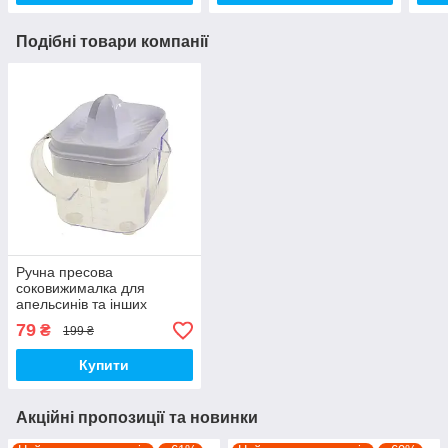
Подібні товари компанії
Ручна пресова
соковижималка для
апельсинів та інших
цитрусових з контейнером
79
₴
199 ₴
для соку
Купити
Акційні пропозиції та новинки