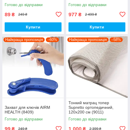
(83390001)
Готово до відправки
Готово до відправки
89
977
₴
₴
249 ₴
2 499 ₴
Купити
Купити
Найкраща пропозиція
–60%
Найкраща пропозиція
–58%
Тонкий матрац топер
Захват для ключів AIRM
Supretto ортопедичний,
HEALTH (8409)
120x200 см (9011)
Готово до відправки
Готово до відправки
99
1 000
₴
₴
249 ₴
2 399 ₴