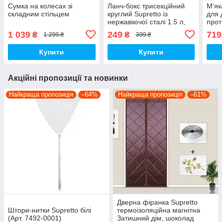
Сумка на колесах зі
Ланч-бокс трисекційний
М’як
складним стільцем
круглий Supretto із
для 
нержавіючої сталі 1.5 л,
прот
сіро-блакитний (79990003)
(944
1 039
249
719
₴
₴
1 299 ₴
399 ₴
Купити
Купити
Акційні пропозиції та новинки
Найкраща пропозиція
–64%
Найкраща пропозиція
–61%
Дверна фіранка Supretto
Штори-нитки Supretto білі
термоізоляційна магнітна
(Арт. 7492-0001)
Затишний дім, шоколад