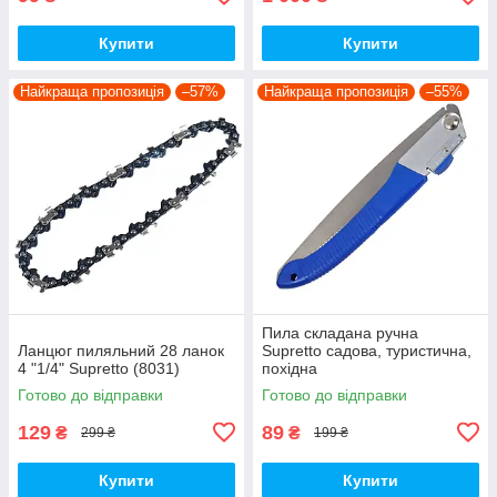
Купити
Купити
Найкраща пропозиція
–57%
Найкраща пропозиція
–55%
Пила складана ручна
Ланцюг пиляльний 28 ланок
Supretto садова, туристична,
4 "1/4" Supretto (8031)
похідна
Готово до відправки
Готово до відправки
129
89
₴
₴
299 ₴
199 ₴
Купити
Купити