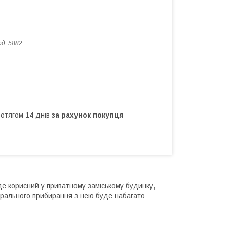
од:
5882
ротягом 14 днів
за рахунок покупця
де корисний у приватному заміському будинку,
нерального прибирання з нею буде набагато