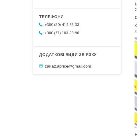
Д
с
С
+380 (50) 414-83-33
К
з
+380 (67) 183-88-96
zakaz.aprice@gmail.com
Н