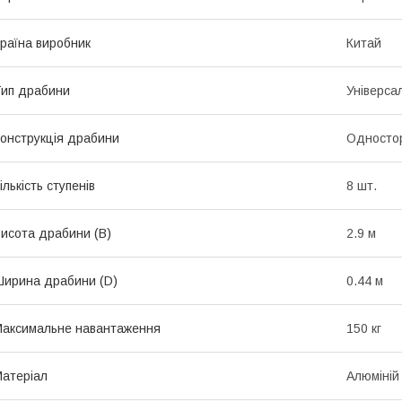
раїна виробник
Китай
ип драбини
Універса
онструкція драбини
Односто
ількість ступенів
8 шт.
исота драбини (В)
2.9 м
ирина драбини (D)
0.44 м
аксимальне навантаження
150 кг
атеріал
Алюміній