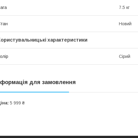
ага
7.5 кг
Стан
Новий
Користувальницькі характеристики
олір
Сірий
нформація для замовлення
іна:
5 999 ₴