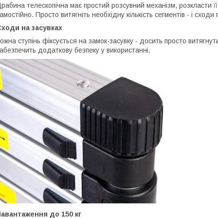
рабина телескопічна має простий розсувний механізм, розкласти ї
амостійно. Просто витягніть необхідну кількість сегментів - і сходи
ходи на засувках
ожна ступінь фіксується на замок-засувку - досить просто витягну
абезпечить додаткову безпеку у використанні.
авантаження до 150 кг