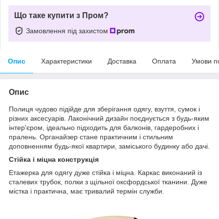
Що таке купити з Пром?
Замовлення під захистом
Опис
Характеристики
Доставка
Оплата
Умови п
Опис
Полиця чудово підійде для зберігання одягу, взуття, сумок і
різних аксесуарів. Лаконічний дизайн поєднується з будь-яким
інтер'єром, ідеально підходить для балконів, гардеробних і
пралень. Органайзер стане практичним і стильним
доповненням будь-якої квартири, заміського будинку або дачі.
Стійка і міцна конструкція
Етажерка для одягу дуже стійка і міцна. Каркас виконаний із
сталевих трубок, полки з щільної оксфордської тканини. Дуже
містка і практична, має тривалий термін служби.