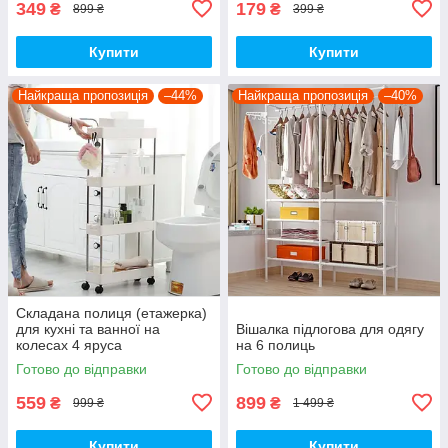
349
179
₴
₴
899 ₴
399 ₴
Купити
Купити
Найкраща пропозиція
–44%
Найкраща пропозиція
–40%
Складана полиця (етажерка)
для кухні та ванної на
Вішалка підлогова для одягу
колесах 4 яруса
на 6 полиць
Готово до відправки
Готово до відправки
559
899
₴
₴
999 ₴
1 499 ₴
Купити
Купити