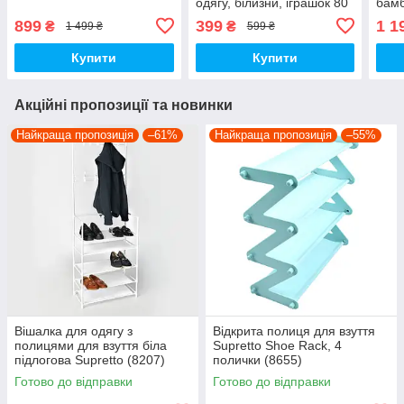
одягу, білизни, іграшок 80
бамб
л
(920
899
399
1 1
₴
₴
1 499 ₴
599 ₴
Купити
Купити
Акційні пропозиції та новинки
Найкраща пропозиція
–61%
Найкраща пропозиція
–55%
Вішалка для одягу з
Відкрита полиця для взуття
полицями для взуття біла
Supretto Shoe Rack, 4
підлогова Supretto (8207)
полички (8655)
Готово до відправки
Готово до відправки