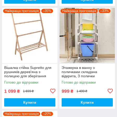
Найкраща пропозиція
–35%
Найкраща пропозиція
–33%
Вішалка стійка Supretto для
Этажерка в ванну з
рушників дерев'яна з
поличками складана
полицею для зберігання
відкрита, 3 полички
(9184)
Готово до відправки
Готово до відправки
1 099
999
₴
₴
1 699 ₴
1 499 ₴
Купити
Купити
Найкраща пропозиція
–20%