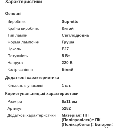
Характеристики
Основні
Виробник
Supretto
Країна виробник
Китай
Тип лампи
Світлодіодна
Форма лампочки
Груша
Цоколь
E27
Потужність
5 Вт
Напруга
220 В
Колір світіння
Білий
Додаткові характеристики
Кількість в упаковці
1 шт.
Користувальницькі характеристики
Розміри
6x11 см
Артикул
5282
Додаткові характеристики
Матеріал: ПП
(Поліпропілен)+ ПК
(Полікарбонат); Батарея: