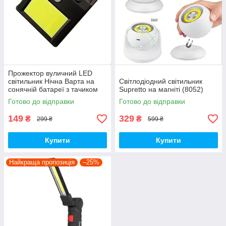
Прожектор вуличний LED
світильник Нічна Варта на
Світлодіодний світильник
сонячній батареї з тачиком
Supretto на магніті (8052)
руху (Арт. 5832)
Готово до відправки
Готово до відправки
149
329
₴
₴
299 ₴
599 ₴
Купити
Купити
Найкраща пропозиція
–25%