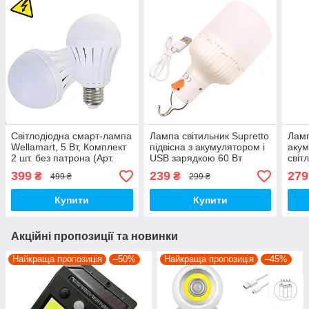
Світлодіодна смарт-лампа
Лампа світильник Supretto
Ламп
Wellamart, 5 Вт, Комплект
підвісна з акумулятором і
акум
2 шт. без патрона (Арт.
USB зарядкою 60 Вт
світ
5708)
(9130)
399
239
279
₴
₴
499 ₴
299 ₴
Купити
Купити
Акційні пропозиції та новинки
Найкраща пропозиція
–50%
Найкраща пропозиція
–45%