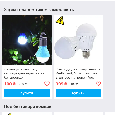
З цим товаром також замовляють
Лампа для кемпінгу
Світлодіодна смарт-лампа
світлодіодна підвісна на
Wellamart, 5 Вт, Комплект
батарейках
2 шт. без патрона (Арт.
5708)
100
399
₴
₴
249 ₴
499 ₴
Купити
Купити
Подібні товари компанії