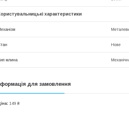
Користувальницькі характеристики
еханізм
Металев
Стан
Нове
ип млина
Механічн
нформація для замовлення
іна:
149 ₴