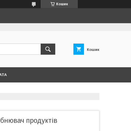
Кошик
Кошик
АТА
ібнювач продуктів