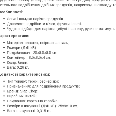
етельного подрібнення дрібних продуктів, наприклад, шоколаду та 
Особливості:
Легка і швидка нарізка продуктів.
Допоможе подрібнити м'ясо, фрукти і овочі.
Чудово підійде для нарізки цибулі і часнику, руки не матимуть
Характеристики:
Матеріал: пластик, неіржавна сталь;
Розміри (ДхШхВ):
Подрібнювач - 25х8,5х8,5 см;
Контейнер - 8,5х8,5х4 см;
Колір: білий;
Вага: 0,26 кг.
Додаткові характеристики:
Тип товару: терки, овочерізки;
Призначення: для подрібнення продуктів;
Бренд: Slap Chop;
Виробник: Китай;
Пакування: картонна коробка;
Розміри в пакуванні (ДхШхВ): 25х9х10 см;
Вага в пакуванні: 0,315 кг.