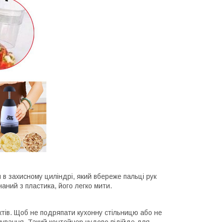
я в захисному циліндрі, який вбереже пальці рук
наний з пластика, його легко мити.
тів. Щоб не подряпати кухонну стільницю або не
чування. Такий контейнер чудово підійде для