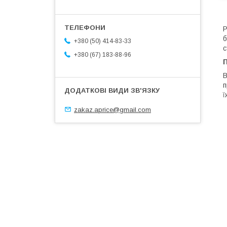
Р
б
+380 (50) 414-83-33
с
+380 (67) 183-88-96
П
В
п
ї
zakaz.aprice@gmail.com