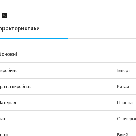
арактеристики
Основні
иробник
Імпорт
раїна виробник
Китай
атеріал
Пластик
ип
Овочеріз
олір
Білий