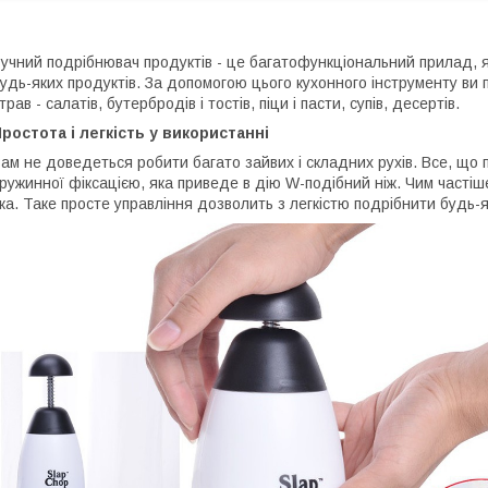
учний подрібнювач продуктів - це багатофункціональний прилад, я
удь-яких продуктів. За допомогою цього кухонного інструменту ви 
трав - салатів, бутербродів і тостів, піци і пасти, супів, десертів.
ростота і легкість у використанні
ам не доведеться робити багато зайвих і складних рухів. Все, що п
ружинної фіксацією, яка приведе в дію W-подібний ніж. Чим частіш
жа. Таке просте управління дозволить з легкістю подрібнити будь-я