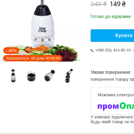
149 ₴
249 ₴
Готово до відправки
Купити
+380 (50) 414-83-33
–40%
Залишилось
0
0
днів
0
0
0
0
0
0
повернення товару п
У компанії підключені
будь-який товар не п