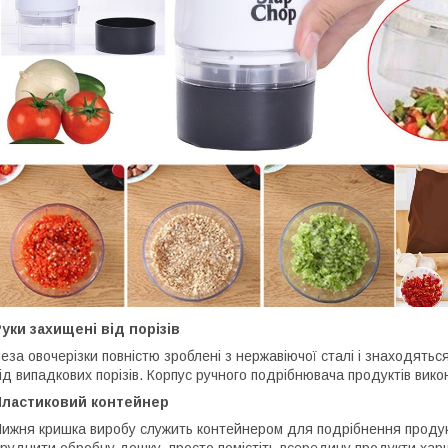
уки захищені від порізів
еза овочерізки повністю зроблені з нержавіючої сталі і знаходятьс
ід випадкових порізів. Корпус ручного подрібнювача продуктів вико
Пластиковий контейнер
ижня кришка виробу служить контейнером для подрібнення продук
руднити обробну дошку, просто помістіть всередину продукти хар