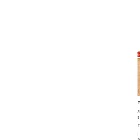
Р
Л
в
Н
б