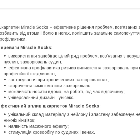
карпетки Miracle Socks – ефективне рішення проблем, пов'язаних 
озбавить від втоми і болю в ногах, поліпшить загальне самопочуття
рофілактики.
ереваги Miracle Socks:
використання
запобігає цілий ряд проблем, пов'язаних з поруш
пухлин, захворювань судин;
ефективна профілактика ризиків виникнення захворювань при н
професійної шкідливості;
застосування при хроническиих захворюваннях;
скорочення симптоматики захворювань;
можливість носити вдома, на роботі, під час відпочинку;
універсальний дизайн - унісекс.
Ефективний вплив шкарпеток Miracle Socks:
унікальний склад матеріалу з нейлону і эластену забезпечує не
нижніх кінцівок;
наявність масажного ефекту;
стимуляція кровообігу по судинах і венах.