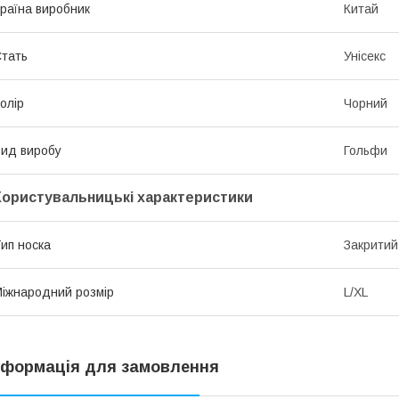
раїна виробник
Китай
тать
Унісекс
олір
Чорний
ид виробу
Гольфи
Користувальницькі характеристики
ип носка
Закритий
іжнародний розмір
L/XL
нформація для замовлення