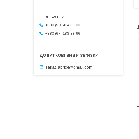
+380 (50) 414-83-33
Ш
п
+380 (67) 183-88-96
п
П
zakaz.aprice@gmail.com