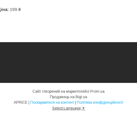
іна:
199 ₴
Сайт створений на маркетплейсі
Prom.ua
Продавець на Bigl.ua
APRICE |
Поскаржитися на контент
|
Політика конфіденційності
Select Language
▼