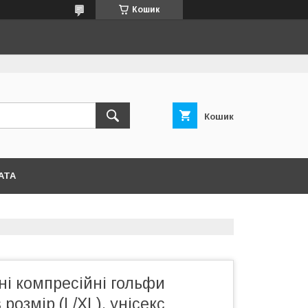
Кошик
Кошик
АТА
і компресійні гольфи
 розмір (L/XL), унісекс