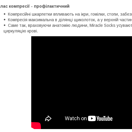
лас компресії - профілактичний
Компресійні шкарпетки впливають на ікри, гомілки, стопи, забезп
Компресія максимальна в ділянці щиколоток, а у верхній части
Саме так, враховуючи анатомію людини, Miracle Socks усуваю
циркуляцію крові.