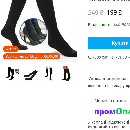
199 ₴
249 ₴
В наявності
Код:
B07
Купити
–20%
Залишилось
0
0
днів
0
0
0
0
0
0
+380 (50) 414-83-33
повернення товару п
У компанії підключені
будь-який товар не п