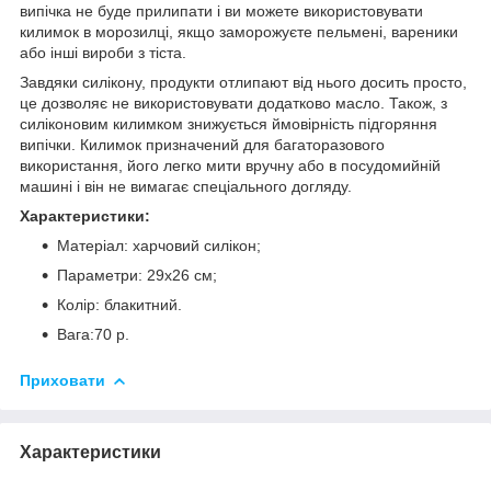
випічка не буде прилипати і ви можете використовувати
килимок в морозилці, якщо заморожуєте пельмені, вареники
або інші вироби з тіста.
Завдяки силікону, продукти отлипают від нього досить просто,
це дозволяє не використовувати додатково масло. Також, з
силіконовим килимком знижується ймовірність підгоряння
випічки. Килимок призначений для багаторазового
використання, його легко мити вручну або в посудомийній
машині і він не вимагає спеціального догляду.
Характеристики:
Матеріал: харчовий силікон;
Параметри: 29х26 см;
Колір: блакитний.
Вага:70 р.
Приховати
Характеристики