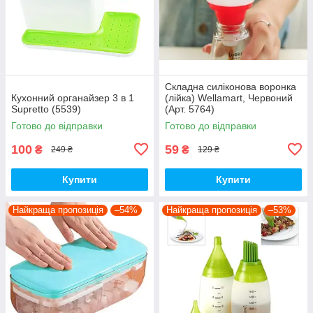
Складна силіконова воронка
Кухонний органайзер 3 в 1
(лійка) Wellamart, Червоний
Supretto (5539)
(Арт. 5764)
Готово до відправки
Готово до відправки
100
59
₴
₴
249 ₴
129 ₴
Купити
Купити
Найкраща пропозиція
–54%
Найкраща пропозиція
–53%