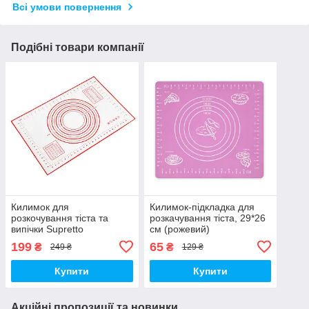
Всі умови повернення
Подібні товари компанії
Килимок для
Килимок-підкладка для
розкочування тіста та
розкачування тіста, 29*26
випічки Supretto
см (рожевий)
силіконовий (8228)
199
65
₴
₴
249 ₴
129 ₴
Купити
Купити
Акційні пропозиції та новинки