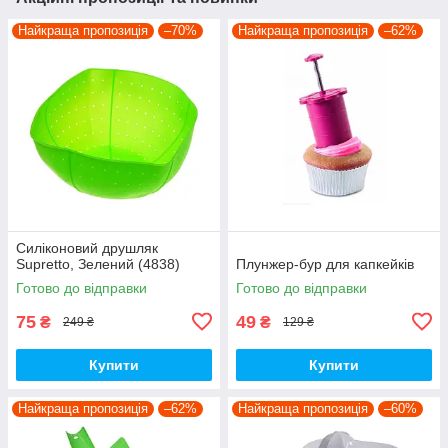
Найкраща пропозиція
–70%
Найкраща пропозиція
–62%
Силіконовий друшляк
Supretto, Зелений (4838)
Плунжер-бур для капкейків
Готово до відправки
Готово до відправки
75
49
₴
₴
249 ₴
129 ₴
Купити
Купити
Найкраща пропозиція
–62%
Найкраща пропозиція
–60%