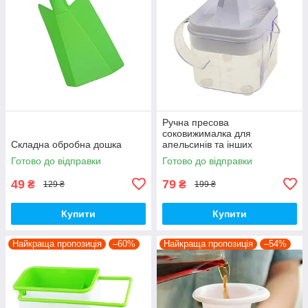
Ручна пресова
соковижималка для
Складна обробна дошка
апельсинів та інших
цитрусових з контейнером
Готово до відправки
Готово до відправки
для соку
49
79
₴
₴
129 ₴
199 ₴
Купити
Купити
Найкраща пропозиція
–60%
Найкраща пропозиція
–54%