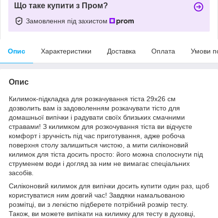
Що таке купити з Пром?
Замовлення під захистом
Опис
Характеристики
Доставка
Оплата
Умови п
Опис
Килимок-підкладка для розкачування тіста 29х26 см
дозволить вам із задоволенням розкачувати тісто для
домашньої випічки і радувати своїх близьких смачними
стравами! З килимком для розкочування тіста ви відчуєте
комфорт і зручність під час приготування, адже робоча
поверхня столу залишиться чистою, а мити силіконовий
килимок для тіста досить просто: його можна сполоснути під
струменем води і догляд за ним не вимагає спеціальних
засобів.
Силіконовий килимок для випічки досить купити один раз, щоб
користуватися ним довгий час! Завдяки намальованою
розмітці, ви з легкістю підберете потрібний розмір тесту.
Також, ви можете випікати на килимку для тесту в духовці,