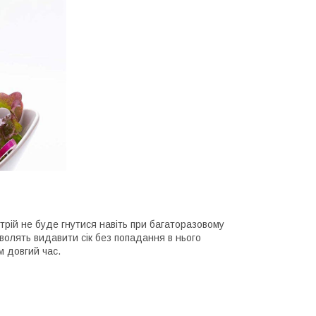
трій не буде гнутися навіть при багаторазовому
зволять видавити сік без попадання в нього
м довгий час.