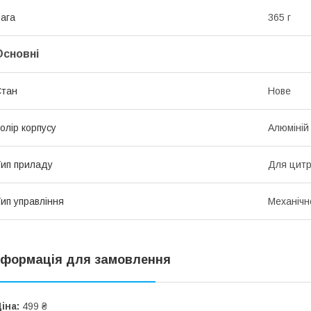
ага
365 г
Основні
Стан
Нове
олір корпусу
Алюміній
ип приладу
Для цитр
ип управління
Механічн
нформація для замовлення
іна:
499 ₴