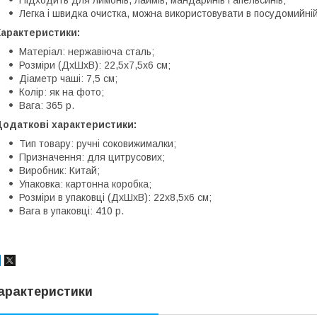
Підходить для лимонів, лаймів, мандаринів і апельсинів;
Легка і швидка очистка, можна використовувати в посудомийні
Характеристики:
Матеріал: нержавіюча сталь;
Розміри (ДхШхВ): 22,5х7,5х6 см;
Діаметр чаші: 7,5 см;
Колір: як на фото;
Вага: 365 р.
Додаткові характеристики:
Тип товару: ручні соковижималки;
Призначення: для цитрусових;
Виробник: Китай;
Упаковка: картонна коробка;
Розміри в упаковці (ДхШхВ): 22х8,5х6 см;
Вага в упаковці: 410 р.
арактеристики