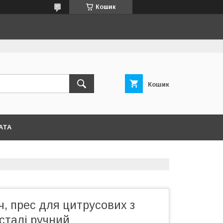
Кошик
Кошик
АТА
, прес для цитрусових з
сталі ручний