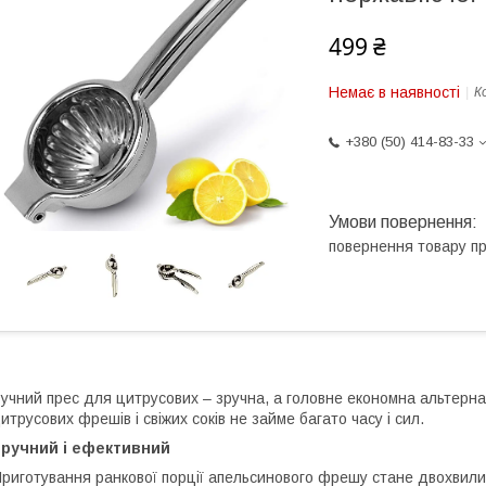
499 ₴
Немає в наявності
К
+380 (50) 414-83-33
повернення товару п
учний прес для цитрусових – зручна, а головне економна альтерн
итрусових фрешів і свіжих соків не займе багато часу і сил.
Зручний і ефективний
риготування ранкової порції апельсинового фрешу стане двохвилин