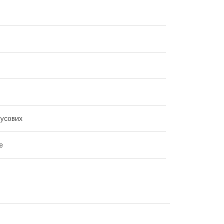
усових
е