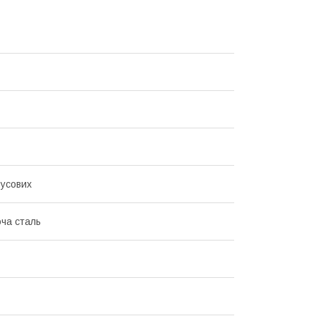
усових
ча сталь