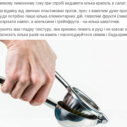
ипкому лимонному соку при спробі видавити кілька крапель в салат.
а відміну від звичних пластикових пресів, прес з важелем дуже про
уде потрібно лише кілька елементарних дій. Невеликі фрукти (лим
озрізати навпіл, а апельсини і грейпфрути - на кілька шматочків.
укоять має гладку текстуру, яка приємно лежить в руці і не ковзає
атисніть кілька разів на важіль і насолоджуйтеся свіжим і бадьо