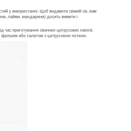
стий у використанні. Щоб видавити свіжий сік, вам
они, лайми, мандарини) досить вимити і
 під час приготування смачних цитрусових напоїв.
рим фрешем або салатом з цитрусовою ноткою.