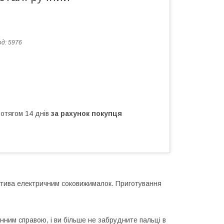
од:
5976
ротягом 14 днів
за рахунок покупця
атива електричним соковижималок. Приготування
ним справою, і ви більше не забрудните пальці в