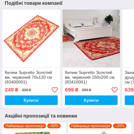
Подібні товари компанії
Килим Supretto Золотий
Килим Supretto Золотий
Зана
вік, червоний 70х120 см
вік, червоний 150х200 см
душ
(83400001)
(83410001)
см (
249
699
639
₴
₴
399 ₴
999 ₴
Купити
Купити
Акційні пропозиції та новинки
Найкраща пропозиція
–50%
Найкраща пропозиція
–20%