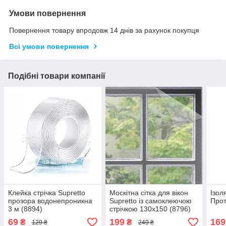
Умови повернення
Повернення товару впродовж 14 днів за рахунок покупця
Всі умови повернення
Подібні товари компанії
Клейка стрічка Supretto
Москітна сітка для вікон
Ізол
прозора водонепроникна
Supretto із самоклеючою
Прот
3 м (8894)
стрічкою 130х150 (8796)
69
199
169
₴
₴
129 ₴
249 ₴