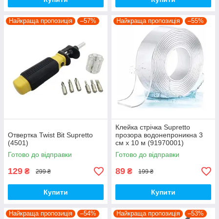
Найкраща пропозиція
–57%
Найкраща пропозиція
–55%
Клейка стрічка Supretto
Отвертка Twist Bit Supretto
прозора водонепроникна 3
(4501)
см x 10 м (91970001)
Готово до відправки
Готово до відправки
129
89
₴
₴
299 ₴
199 ₴
Купити
Купити
Найкраща пропозиція
–54%
Найкраща пропозиція
–53%