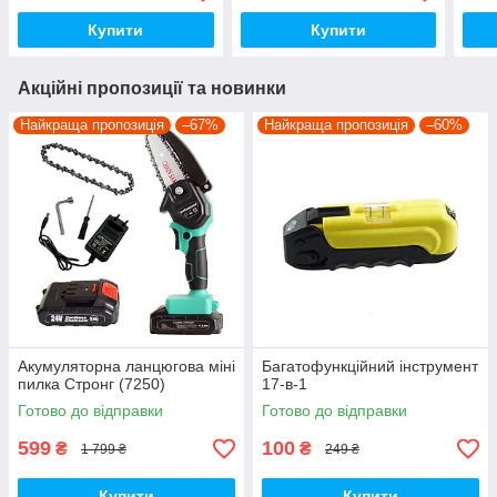
Купити
Купити
Акційні пропозиції та новинки
Найкраща пропозиція
–67%
Найкраща пропозиція
–60%
Акумуляторна ланцюгова міні
Багатофункційний інструмент
пилка Стронг (7250)
17-в-1
Готово до відправки
Готово до відправки
599
100
₴
₴
1 799 ₴
249 ₴
Купити
Купити