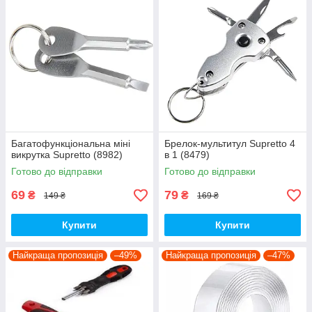
Багатофункціональна міні
Брелок-мультитул Supretto 4
викрутка Supretto (8982)
в 1 (8479)
Готово до відправки
Готово до відправки
69
79
₴
₴
149 ₴
169 ₴
Купити
Купити
Найкраща пропозиція
–49%
Найкраща пропозиція
–47%