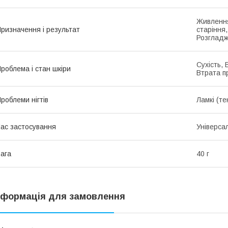
Живлення
ризначення і результат
старіння
Розглад
Сухість, 
роблема і стан шкіри
Втрата п
роблеми нігтів
Ламкі (тен
ас застосування
Універса
ага
40 г
нформація для замовлення