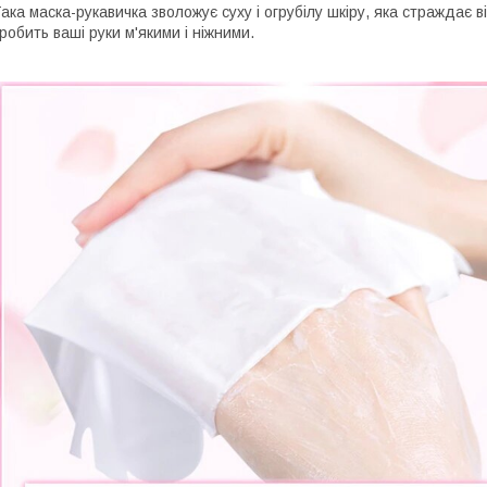
ака маска-рукавичка зволожує суху і огрубілу шкіру, яка страждає
робить ваші руки м'якими і ніжними.