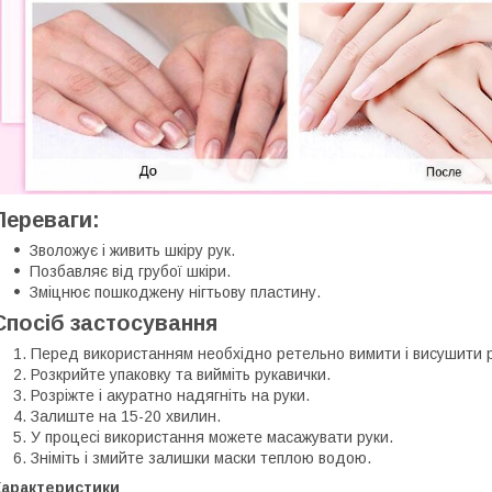
Переваги:
Зволожує і живить шкіру рук.
Позбавляє від грубої шкіри.
Зміцнює пошкоджену нігтьову пластину.
Спосіб застосування
Перед використанням необхідно ретельно вимити і висушити р
Розкрийте упаковку та вийміть рукавички.
Розріжте і акуратно надягніть на руки.
Залиште на 15-20 хвилин.
У процесі використання можете масажувати руки.
Зніміть і змийте залишки маски теплою водою.
Характеристики