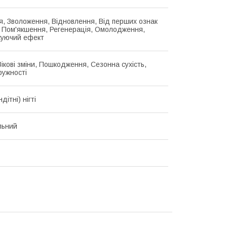
, Зволоження, Відновлення, Від перших ознак
, Пом'якшення, Регенерація, Омолодження,
жуючий ефект
Вікові зміни, Пошкодження, Сезонна сухість,
ружності
дітні) нігті
льний