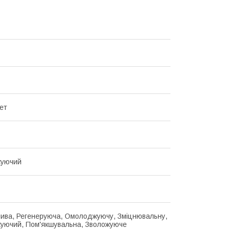
ет
уючий
лива, Регенеруюча, Омолоджуючу, Зміцнювальну,
уючий, Пом'якшувальна, Зволожуюче