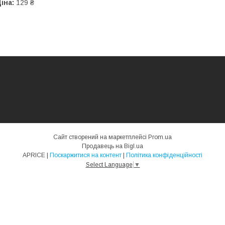
іна:
129 ₴
Сайт створений на маркетплейсі
Prom.ua
Продавець на Bigl.ua
APRICE |
Поскаржитися на контент
|
Політика конфіденційності
Select Language
▼