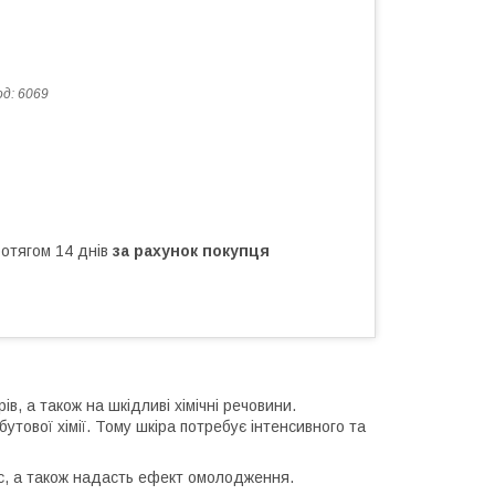
од:
6069
ротягом 14 днів
за рахунок покупця
в, а також на шкідливі хімічні речовини.
тової хімії. Тому шкіра потребує інтенсивного та
іс, а також надасть ефект омолодження.