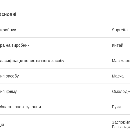
Основні
иробник
Supretto
раїна виробник
Китай
ласифікація косметичного засобу
Мас марк
ип засобу
Маска
ип крему
Омолодж
бласть застосування
Руки
Заспокій
ія
Розгладж