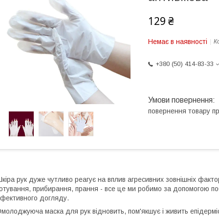
129 ₴
Немає в наявності
К
+380 (50) 414-83-33
повернення товару п
кіра рук дуже чутливо реагує на вплив агресивних зовнішніх факторі
отування, прибирання, прання - все це ми робимо за допомогою побу
фективного догляду.
молоджуюча маска для рук відновить, пом'якшує і живить епідерм