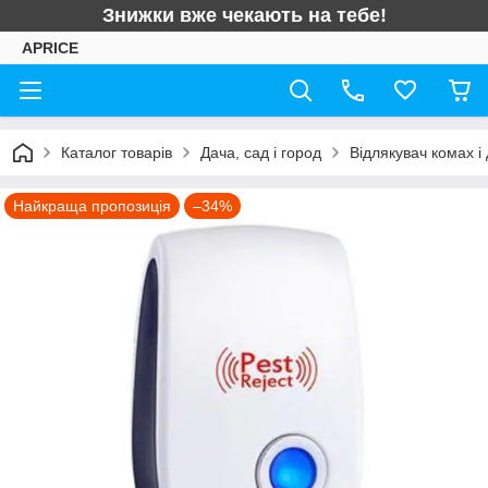
Знижки вже чекають на тебе!
APRICE
Каталог товарів
Дача, сад і город
Відлякувач комах і 
Найкраща пропозиція
–34%