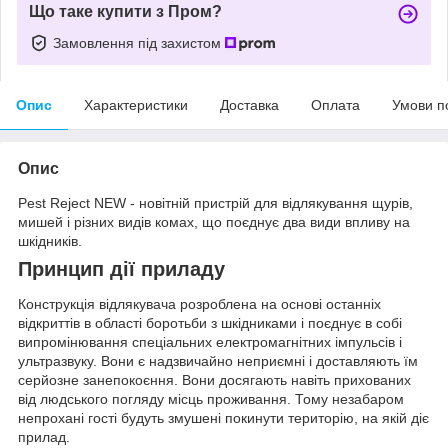
Що таке купити з Пром?
Замовлення під захистом
Опис
Характеристики
Доставка
Оплата
Умови п
Опис
Pest Reject NEW - новітній пристрій для відлякування щурів,
мишей і різних видів комах, що поєднує два види впливу на
шкідників.
Принцип дії приладу
Конструкція відлякувача розроблена на основі останніх
відкриттів в області боротьби з шкідниками і поєднує в собі
випромінювання спеціальних електромагнітних імпульсів і
ультразвуку. Вони є надзвичайно неприємні і доставляють їм
серйозне занепокоєння. Вони досягають навіть прихованих
від людського погляду місць проживання. Тому незабаром
непрохані гості будуть змушені покинути територію, на якій діє
прилад.