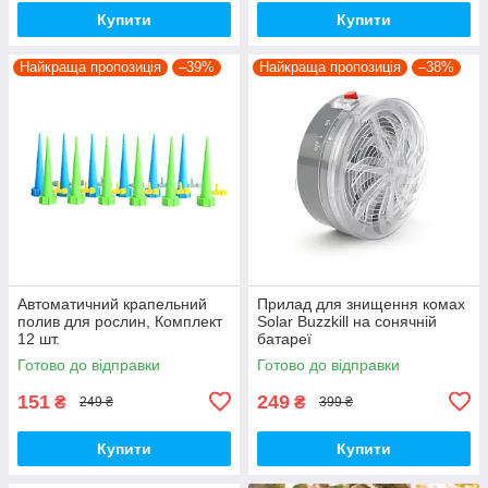
Купити
Купити
Найкраща пропозиція
–39%
Найкраща пропозиція
–38%
Автоматичний крапельний
Прилад для знищення комах
полив для рослин, Комплект
Solar Buzzkill на сонячній
12 шт.
батареї
Готово до відправки
Готово до відправки
151
249
₴
₴
249 ₴
399 ₴
Купити
Купити