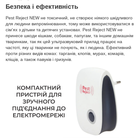
Безпека і ефективність
Pest Reject NEW не токсичний, не створює ніякого шкідливого
для людини випромінювання, тому може використовуватися в
сім'ях з дітьми та дитячих установах. Pest Reject NEW не
принесе шкоди кішкам, собакам, папугам, та іншим домашнім
тваринкам, так як цей ультразвуковий прилад працює на
частоті, яку ці тваринки не почують, як і людина. Ефективний
проти різних видів комах: тарганів, клопів, мурах, комарів,
кліщів, а також павуків і гризунів.