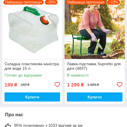
Найкраща пропозиція
–20%
Найкраща пропозиція
–13%
Складна пластикова каністра
Лавка-підставка Supretto для
для води 15 л
дачі (4837)
Готово до відправки
В наявності
199
1 299
₴
₴
249 ₴
1 499 ₴
Купити
Купити
Про нас
95% позитивних з 1033 відгуків за рік