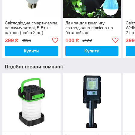
Світлодіодна смарт-лампа
Лампа для кемпінгу
Світ
на акумуляторі, 5 Вт +
світлодіодна підвісна на
Well
патрон (набір 2 шт)
батарейках
2 шт
5708
399
100
399
₴
₴
499 ₴
249 ₴
Купити
Купити
Подібні товари компанії