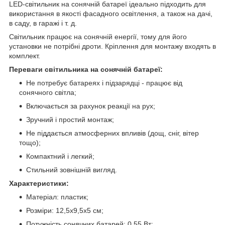
LED-світильник на сонячній батареї ідеально підходить для
використання в якості фасадного освітлення, а також на дачі,
в саду, в гаражі і т. д.
Світильник працює на сонячній енергії, тому для його
установки не потрібні дроти. Кріплення для монтажу входять в
комплект.
Переваги світильника на сонячній батареї:
Не потребує батареях і підзарядці - працює від
сонячного світла;
Включається за рахунок реакції на рух;
Зручний і простий монтаж;
Не піддається атмосферних впливів (дощ, сніг, вітер
тощо);
Компактний і легкий;
Стильний зовнішній вигляд.
Характеристики:
Матеріал: пластик;
Розміри: 12,5х9,5х5 см;
Потужність сонячних батарей: 0.55 Вт;