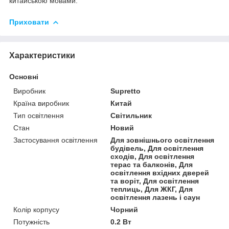
китайською мовами.
Приховати
Характеристики
Основні
Виробник
Supretto
Країна виробник
Китай
Тип освітлення
Світильник
Стан
Новий
Застосування освітлення
Для зовнішнього освітлення
будівель, Для освітлення
сходів, Для освітлення
терас та балконів, Для
освітлення вхідних дверей
та воріт, Для освітлення
теплиць, Для ЖКГ, Для
освітлення лазень і саун
Колір корпусу
Чорний
Потужність
0.2 Вт