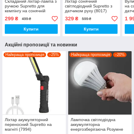
Складаний ліхтар-лампа з
Ліхтар сонячний
Вули
ручкою Supretto для
світлодіодний Supretto з
на с
кемпінгу на сонячній
датчиком руху (8017)
датч
батареї + USB (8071)
299
329
1 9
₴
₴
499 ₴
599 ₴
Купити
Купити
Акційні пропозиції та новинки
Найкраща пропозиція
–25%
Найкраща пропозиція
–20%
Ліхтар акумуляторний
Лампочка світлодіодна
переносний Supretto на
аккумуляторна
магніті (7994)
енергозберігаюча Розумне