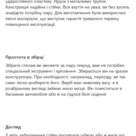
ударостійкого пластику. Яруси з металевих трубок.
Конструкція надійна і стійка. Все взуття на увазі, ви без зусиль
знайдете потрібну пару. Для виготовлення були використані
якісні матеріали, що виступає гарантії тривалого терміну
повноцінної експлуатації.
Простота в збірці
Зібрати стелаж ви зможете за пару секунд, вам не потрібен
спеціальний інструмент і кріплення. Збирається він на зразок
конструктора. При необхідності, наприклад, переїзду, ви так
само легко розберете його. Виріб має невелику вагу, а в
розібраному вигляді займає мало місця. Він поміститься в
багажник автомобіля або ж на підлозі біля сидіння.
Догляд
У міру забруднення стійку протирати губкою або ж мити під