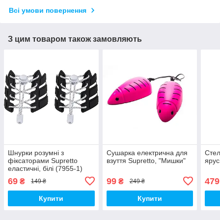
Всі умови повернення
З цим товаром також замовляють
Шнурки розумні з
Сушарка електрична для
Стел
фіксаторами Supretto
взуття Supretto, "Мишки"
ярус
еластичні, білі (7955-1)
69
99
479
₴
₴
149 ₴
249 ₴
Купити
Купити