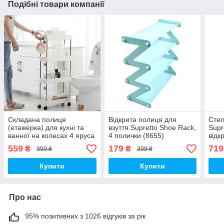
Подібні товари компанії
Складана полиця
Відкрита полиця для
Стел
(етажерка) для кухні та
взуття Supretto Shoe Rack,
Supr
ванної на колесах 4 яруса
4 полички (8655)
відк
559
179
719
₴
₴
999 ₴
399 ₴
Купити
Купити
Про нас
95% позитивних з 1026 відгуків за рік