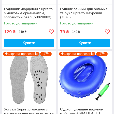
Годинник кварцовий Supretto
Рушник банний для обличчя
з квітковим орнаментом,
та рук Supretto махровий
золотистий овал (50820003)
(7578)
Готово до відправки
Готово до відправки
129
79
₴
₴
249 ₴
149 ₴
Купити
Купити
Найкраща пропозиція
–47%
Найкраща пропозиція
–47%
Устілки Supretto масажні з
Судно підкладне надувне
магнітами для взуття екокожа
мобільне AIRM HEALTH