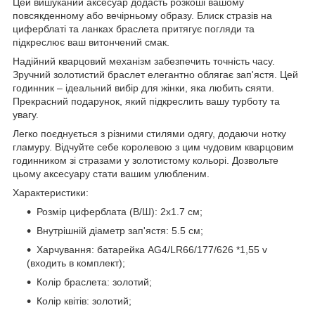
Цей вишуканий аксесуар додасть розкоші вашому
повсякденному або вечірньому образу. Блиск стразів на
циферблаті та ланках браслета притягує погляди та
підкреслює ваш витончений смак.
Надійний кварцовий механізм забезпечить точність часу.
Зручний золотистий браслет елегантно облягає зап'ястя. Цей
годинник – ідеальний вибір для жінки, яка любить сяяти.
Прекрасний подарунок, який підкреслить вашу турботу та
увагу.
Легко поєднується з різними стилями одягу, додаючи нотку
гламуру. Відчуйте себе королевою з цим чудовим кварцовим
годинником зі стразами у золотистому кольорі. Дозвольте
цьому аксесуару стати вашим улюбленим.
Характеристики:
Розмір циферблата (В/Ш): 2х1.7 см;
Внутрішній діаметр зап'ястя: 5.5 см;
Харчування: батарейка AG4/LR66/177/626 *1,55 v
(входить в комплект);
Колір браслета: золотий;
Колір квітів: золотий;