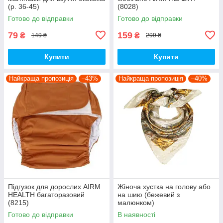
(р. 36-45)
(8028)
Готово до відправки
Готово до відправки
79
159
₴
₴
149 ₴
299 ₴
Купити
Купити
Найкраща пропозиція
–43%
Найкраща пропозиція
–40%
Підгузок для дорослих AIRM
Жіноча хустка на голову або
HEALTH багаторазовий
на шию (бежевий з
(8215)
малюнком)
Готово до відправки
В наявності