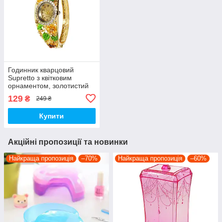
Годинник кварцовий
Supretto з квітковим
орнаментом, золотистий
овал (50820003)
129
₴
249 ₴
Купити
Акційні пропозиції та новинки
Найкраща пропозиція
–70%
Найкраща пропозиція
–60%