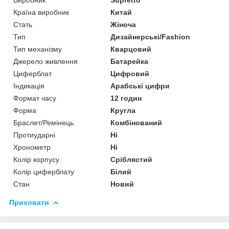
Країна виробник
Китай
Стать
Жіноча
Тип
Дизайнерські/Fashion
Тип механізму
Кварцовий
Джерело живлення
Батарейка
Циферблат
Цифровий
Індикація
Арабські цифри
Формат часу
12 годин
Форма
Кругла
Браслет/Ремінець
Комбінований
Протиударні
Ні
Хронометр
Ні
Колір корпусу
Сріблястий
Колір циферблату
Білий
Стан
Новий
Приховати