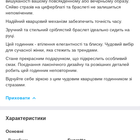
вишуканості вашому повсякденному або вечірньому образу.
Сяйво стразів на циферблаті та браслеті не залишиться
непоміченим.
Надійний кварцовий механізм забезпечить точність часу.
Зручний та стильний сріблястий браслет ідеально сидить на
руці.
Цей годинник - втілення елегантності та блиску. Чудовий вибір
для сучасної жінки, яка стежить за трендами.
Стане прекрасним подарунком, що підкреслить особливий
смак. Поєднання лаконічного дизайну та розкішних деталей
робить цей годинник неповторним.
Відчуйте себе зіркою з цим чудовим кварцовим годинником зі
стразами.
Приховати
Характеристики
Основні
Виробник
Supretto