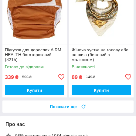
Підгузок для дорослих AIRM
Жіноча хустка на голову або
HEALTH багаторазовий
на шию (бежевий з
(8215)
малюнком)
Готово до відправки
В наявності
339
89
₴
₴
599 ₴
149 ₴
Купити
Купити
Показати ще
Про нас
95% позитивних з 1034 відгуків за рік