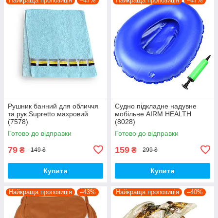
Найкраща пропозиція
–47%
Найкраща пропозиція
–47%
Рушник банний для обличчя
Судно підкладне надувне
та рук Supretto махровий
мобільне AIRM HEALTH
(7578)
(8028)
Готово до відправки
Готово до відправки
79
159
₴
₴
149 ₴
299 ₴
Купити
Купити
Найкраща пропозиція
–43%
Найкраща пропозиція
–40%