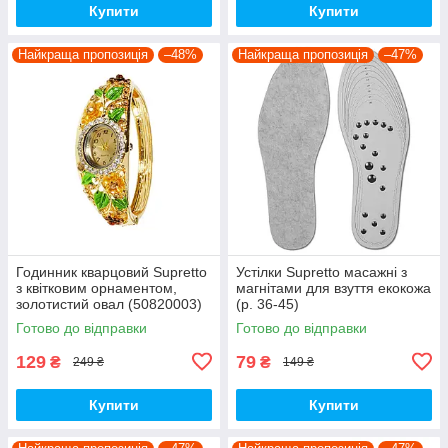
Купити
Купити
Найкраща пропозиція
–48%
Найкраща пропозиція
–47%
Годинник кварцовий Supretto
Устілки Supretto масажні з
з квітковим орнаментом,
магнітами для взуття екокожа
золотистий овал (50820003)
(р. 36-45)
Готово до відправки
Готово до відправки
129
79
₴
₴
249 ₴
149 ₴
Купити
Купити