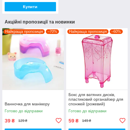
Купити
Акційні пропозиції та новинки
Найкраща пропозиція
–70%
Найкраща пропозиція
–60%
Бокс для ватяних дисків,
пластиковий органайзер для
Ванночка для манікюру
спонжей (рожевий)
Готово до відправки
Готово до відправки
39
59
₴
₴
129 ₴
149 ₴