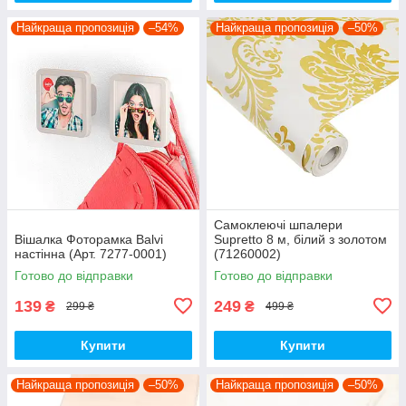
Найкраща пропозиція
–54%
Найкраща пропозиція
–50%
Самоклеючі шпалери
Вішалка Фоторамка Balvi
Supretto 8 м, білий з золотом
настінна (Арт. 7277-0001)
(71260002)
Готово до відправки
Готово до відправки
139
249
₴
₴
299 ₴
499 ₴
Купити
Купити
Найкраща пропозиція
–50%
Найкраща пропозиція
–50%