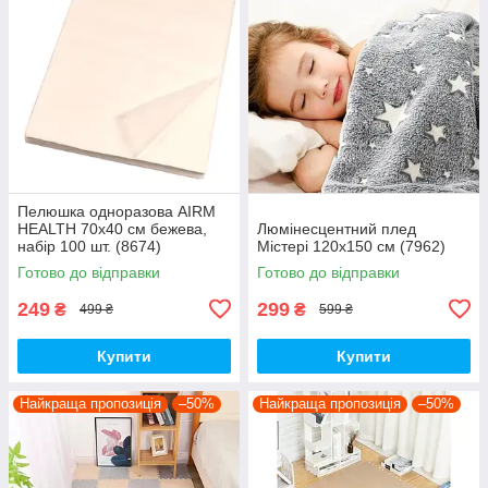
Пелюшка одноразова AIRM
HEALTH 70х40 см бежева,
Люмінесцентний плед
набір 100 шт. (8674)
Містері 120х150 см (7962)
Готово до відправки
Готово до відправки
249
299
₴
₴
499 ₴
599 ₴
Купити
Купити
Найкраща пропозиція
–50%
Найкраща пропозиція
–50%