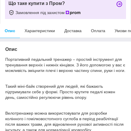
Що таке купити з Пром?
Замовлення під захистом
Опис
Характеристики
Доставка
Оплата
Умови п
Опис
Портативний педальний тренажер – простий інструмент для
тренування верхніх і нижніх кінцівок. З його допомогою у вас є
можливість зміцнити плечі і верхню частину спини, руки і ноги.
Такий міні-байк створений для людей, які бажають
підтримувати себе у формі. Просто крутите педалі кожен
день, самостійно регулюючи рівень опору.
Велотренажер можна використовувати для розробки
колінного і гомілковостопного суглоба в період реабілітації
після важких травм, для відновлення рухової активності після
інсульту, а також для нормалізації кровообігу.