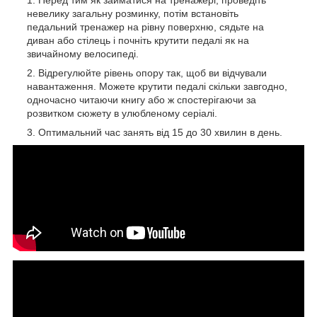
Перед тим як займатися на тренажері, проведіть
невелику загальну розминку, потім встановіть
педальний тренажер на рівну поверхню, сядьте на
диван або стілець і почніть крутити педалі як на
звичайному велосипеді.
Відрегулюйте рівень опору так, щоб ви відчували
навантаження. Можете крутити педалі скільки завгодно,
одночасно читаючи книгу або ж спостерігаючи за
розвитком сюжету в улюбленому серіалі.
Оптимальний час занять від 15 до 30 хвилин в день.