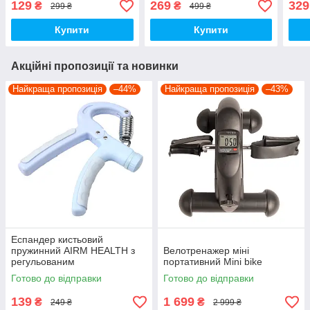
129
269
329
₴
₴
299 ₴
499 ₴
Купити
Купити
Акційні пропозиції та новинки
Найкраща пропозиція
–44%
Найкраща пропозиція
–43%
Еспандер кистьовий
пружинний AIRM HEALTH з
Велотренажер міні
регульованим
портативний Mini bike
навантаженням (7953)
Готово до відправки
Готово до відправки
139
1 699
₴
₴
249 ₴
2 999 ₴