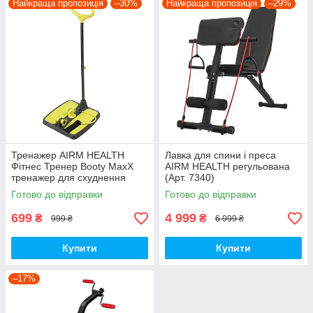
Найкраща пропозиція
–30%
Найкраща пропозиція
–29%
Тренажер AIRM HEALTH
Лавка для спини і преса
Фітнес Тренер Booty MaxX
AIRM HEALTH регульована
тренажер для схуднення
(Арт. 7340)
(5549)
Готово до відправки
Готово до відправки
699
4 999
₴
₴
999 ₴
6 999 ₴
Купити
Купити
–17%