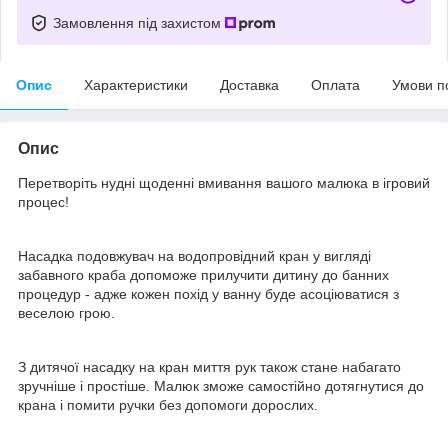
Замовлення під захистом
Опис
Характеристики
Доставка
Оплата
Умови п
Опис
Перетворіть нудні щоденні вмивання вашого малюка в ігровий
процес!
Насадка подовжувач на водопровідний кран у вигляді
забавного краба допоможе прилучити дитину до банних
процедур - адже кожен похід у ванну буде асоціюватися з
веселою грою.
З дитячої насадку на кран миття рук також стане набагато
зручніше і простіше. Малюк зможе самостійно дотягнутися до
крана і помити ручки без допомоги дорослих.