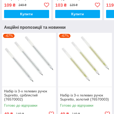
відсіком для пакетів (8153)
(8936)
(711
109
103
119
₴
₴
249 ₴
129 ₴
Купити
Купити
Акційні пропозиції та новинки
–67%
–67%
Набір із 3-х гелевих ручок
Supretto, сріблястий
Набір із 3-х гелевих ручок
(76570002)
Supretto, золотий (76570003)
Готово до відправки
Готово до відправки
49
49