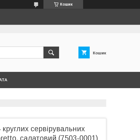
Кошик
Кошик
АТА
4 круглих сервірувальних
retto, салатовий (7503-0001)