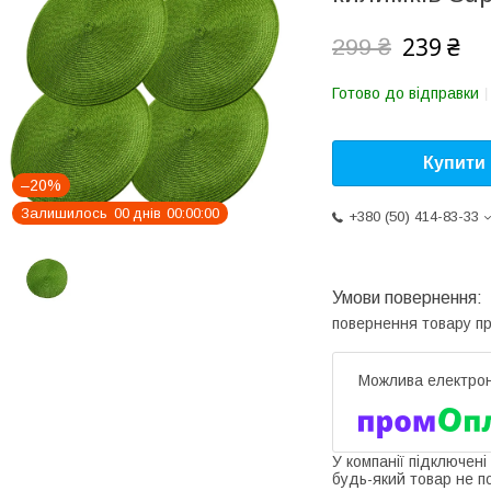
239 ₴
299 ₴
Готово до відправки
Купити
–20%
Залишилось
0
0
днів
0
0
0
0
0
0
+380 (50) 414-83-33
повернення товару п
У компанії підключені
будь-який товар не п