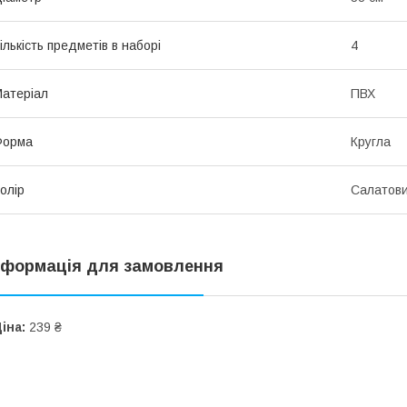
ількість предметів в наборі
4
атеріал
ПВХ
Форма
Кругла
олір
Салатов
нформація для замовлення
іна:
239 ₴