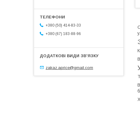
+380 (50) 414-83-33
С
у
+380 (67) 183-88-96
К
В
zakaz.aprice@gmail.com
Т
В
б
Х