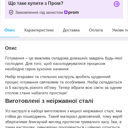
Що таке купити з Пром?
Замовлення під захистом
Опис
Характеристики
Доставка
Оплата
Умови п
Опис
Готування – це важлива складова домашніх завдань будь-якої
господині. Для того, щоб насолоджуватися процесом
необхідне гарне кухонне начиння.
Набір яскравих та стильних каструль зробить щоденний
процес готування святковим та особливим. Набір складається
із 5 каструль різного об'єму. Тепер зібрати всю сім'ю за одним
столом стане набагато простіше!
Виготовлені з неіржавної сталі
Усі каструлі в наборі виготовлені з міцної неіржавної сталі, яка
стійка до пошкоджень. Такий матеріал довговічний, тому виріб
зберігатиме блискучий вигляд протягом тривалого часу. Їжа, в
таких каструлях, рівномірно прогрівається і швидко готується,