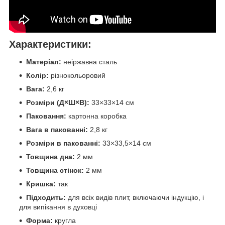
Характеристики:
Матеріал:
неіржавна сталь
Колір:
різнокольоровий
Вага:
2,6 кг
Розміри (Д×Ш×В):
33×33×14 см
Паковання:
картонна коробка
Вага в пакованні:
2,8 кг
Розміри в пакованні:
33×33,5×14 см
Товщина дна:
2 мм
Товщина стінок:
2 мм
Кришка:
так
Підходить:
для всіх видів плит, включаючи індукцію, і
для випікання в духовці
Форма:
кругла