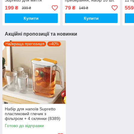
Supretto для миття
прибирання, набір 10 шт.
11 п
фруктів та овочів (7940)
(8241)
199
79
559
₴
₴
399 ₴
149 ₴
Купити
Купити
Акційні пропозиції та новинки
Найкраща пропозиція
–40%
Набір для напоїв Supretto
пластиковий глечик з
фільтром + 4 склянки (8389)
Готово до відправки