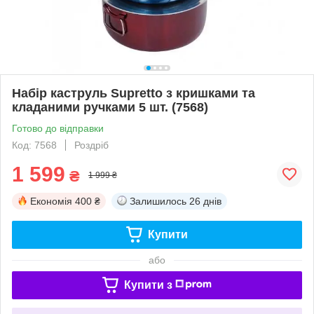
Набір каструль Supretto з кришками та
кладаними ручками 5 шт. (7568)
Готово до відправки
Код: 7568
Роздріб
1 599
₴
1 999 ₴
Економія
400 ₴
Залишилось
26 днів
Купити
або
Купити з