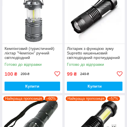
Кемпінговий (туристичний)
Ліхтарик з функцією зуму
ліхтар "Чемпіон" ручний
Supretto кишеньковий
світлодіодний
світлодіодний протиударний
(Арт. 7804)
Готово до відправки
Готово до відправки
100
99
₴
₴
299 ₴
249 ₴
Купити
Купити
Найкраща пропозиція
–60%
Найкраща пропозиція
–57%