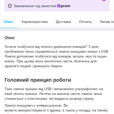
Замовлення під захистом
Опис
Характеристики
Доставка
Оплата
Умови п
Опис
Хочете позбутися від нічного дзижчання комарів? З цією
проблемою легко справляється лампа-знищувач комах з USB.
Лампа допоможе позбутися від комарів, мошок, мух та інших
комах. При цьому вона екологічно чиста, безпечна для
здоров'я людей і домашніх тварин.
Головний принцип роботи
Така лампа працює від USB і випромінює ультрафіолет, на
який летять комахи. Летячи на маняче світло лампи, вони
стикаються з пластинами, які видають розряд струму.
Лампа-знищувач є універсальною. Ви
можете використовувати її вдома, а також у поїздці, на пікніку