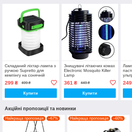
Складаний ліхтар-лампа з
Знищувачі літаючих комах
Ламп
ручкою Supretto для
Electronic Mosquito Killer
паст
кемпінгу на сонячній
Lamp
ульт
батареї + USB (8071)
299
361
249
₴
₴
499 ₴
449 ₴
Купити
Купити
Акційні пропозиції та новинки
Найкраща пропозиція
–67%
Найкраща пропозиція
–60%