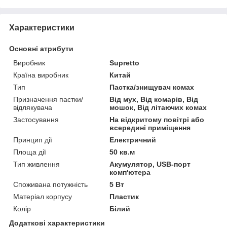
Характеристики
Основні атрибути
Виробник
Supretto
Країна виробник
Китай
Тип
Пастка/знищувач комах
Призначення пастки/
Від мух, Від комарів, Від
відлякувача
мошок, Від літаючих комах
Застосування
На відкритому повітрі або
всередині приміщення
Принцип дії
Електричний
Площа дії
50 кв.м
Тип живлення
Акумулятор, USB-порт
комп'ютера
Споживана потужність
5 Вт
Матеріал корпусу
Пластик
Колір
Білий
Додаткові характеристики