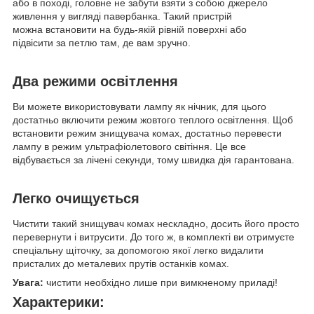
або в поході, головне не забути взяти з собою джерело
живлення у вигляді павербанка. Такий пристрій
можна встановити на будь-якій рівній поверхні або
підвісити за петлю там, де вам зручно.
Два режими освітлення
Ви можете використовувати лампу як нічник, для цього
достатньо включити режим жовтого теплого освітлення. Щоб
встановити режим знищувача комах, достатньо перевести
лампу в режим ультрафіолетового світіння. Це все
відбувається за лічені секунди, тому швидка дія гарантована.
Легко очищується
Чистити такий знищувач комах нескладно, досить його просто
перевернути і витрусити. До того ж, в комплекті ви отримуєте
спеціальну щіточку, за допомогою якої легко видалити
присталих до металевих прутів останків комах.
Увага:
чистити необхідно лише при вимкненому приладі!
Характерики: