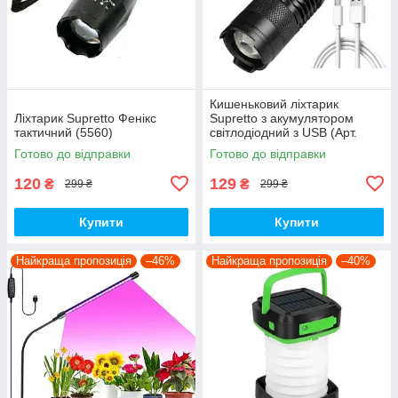
Кишеньковий ліхтарик
Ліхтарик Supretto Фенікс
Supretto з акумулятором
тактичний (5560)
світлодіодний з USB (Арт.
7794)
Готово до відправки
Готово до відправки
120
129
₴
₴
299 ₴
299 ₴
Купити
Купити
Найкраща пропозиція
–46%
Найкраща пропозиція
–40%