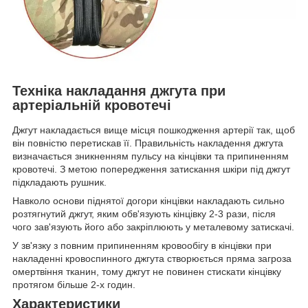
Техніка накладання джгута при
артеріальній кровотечі
Джгут накладається вище місця пошкодження артерії так, щоб
він повністю перетискав її. Правильність накладення джгута
визначається зникненням пульсу на кінцівки та припиненням
кровотечі. З метою попередження затискання шкіри під джгут
підкладають рушник.
Навколо основи піднятої догори кінцівки накладають сильно
розтягнутий джгут, яким обв'язують кінцівку 2-3 рази, після
чого зав'язують його або закріплюють у металевому затискачі.
У зв'язку з повним припиненням кровообігу в кінцівки при
накладенні кровоспинного джгута створюється пряма загроза
омертвіння тканин, тому джгут не повинен стискати кінцівку
протягом більше 2-х годин.
Характеристики