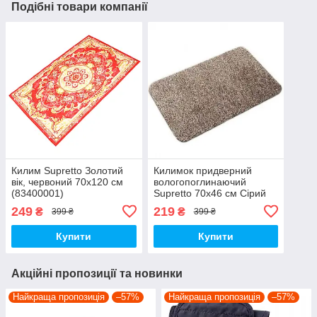
Подібні товари компанії
Килим Supretto Золотий
Килимок придверний
вік, червоний 70х120 см
вологопоглинаючий
(83400001)
Supretto 70х46 см Сірий
(7922)
249
219
₴
₴
399 ₴
399 ₴
Купити
Купити
Акційні пропозиції та новинки
Найкраща пропозиція
–57%
Найкраща пропозиція
–57%