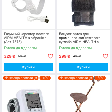
Розумний коректор постави
Бандаж-ортез для
AIRM HEALTH з вібрацією
променево-зап'ясткового
(Арт. 7878)
суглоба AIRM HEALTH з
металевою шиною, чорний
Готово до відправки
Готово до відправки
(9090)
329
299
₴
₴
599 ₴
499 ₴
Купити
Купити
Найкраща пропозиція
–40%
Найкраща пропозиція
–30%