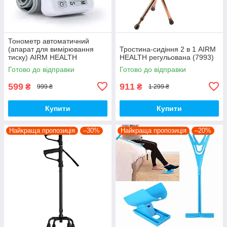
Тонометр автоматичний
(апарат для вимірювання
Тростина-сидіння 2 в 1 AIRM
тиску) AIRM HEALTH
HEALTH регульована (7993)
Готово до відправки
Готово до відправки
599
911
₴
₴
999 ₴
1 299 ₴
Купити
Купити
Найкраща пропозиція
–30%
Найкраща пропозиція
–20%