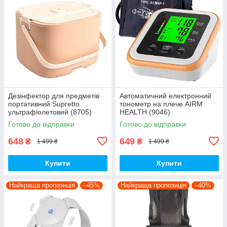
Дезінфектор для предметів
Автоматичний електронний
портативний Supretto
тонометр на плече AIRM
ультрафіолетовий (8705)
HEALTH (9046)
Готово до відправки
Готово до відправки
648
649
₴
₴
1 499 ₴
1 499 ₴
Купити
Купити
Найкраща пропозиція
–45%
Найкраща пропозиція
–40%