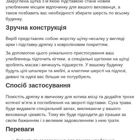
Закруглена щітка з м'якою підставкою стане новим
улюбленим місцем відпочинку для вашого вихованця, а
також позбавить вас необхідності збирати шерсть по всьому
будинку.
Зручна конструкція
Виріб представляє собою жорстку щітку-чесалку у вигляді
арки і підставку-дряпку з ковроліновим покриттям.
За допомогою цього унікального пристосування ваш
улюбленець підточить кігтики, а спеціальні щетинки на щітці
зроблять масаж і вичешуть підшерстя. У вашому будинку
будуть цілі шпалери та меблі, а клаптики шерсті на підлозі,
дивані та одязі вас більше не потурбують.
Спосіб застосування
Помістіть дряпку в звичному для котика місці та додайте трохи
котячої м'яти в поглиблення на звороті підставки. Суха трава
буде видавати спеціальний запах, викликаючи у вашого
вихованця цікавість. Тому він буде підходити до іграшки за
своїм бажанням і з великим задоволенням з нею грати.
Переваги