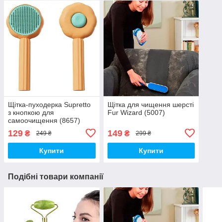
Щітка-пуходерка Supretto
Щітка для чищення шерсті
з кнопкою для
Fur Wizard (5007)
самоочищення (8657)
129
149
₴
₴
249 ₴
299 ₴
Купити
Купити
Подібні товари компанії