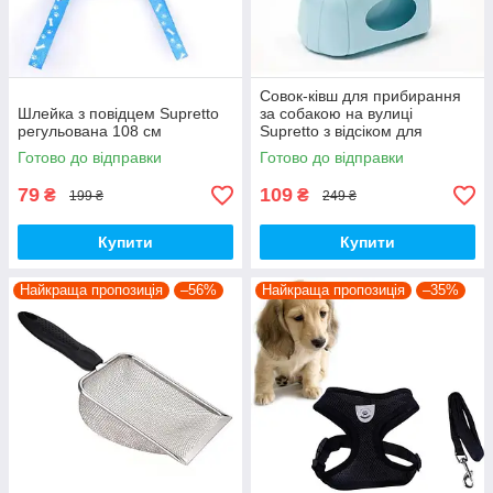
Совок-ківш для прибирання
Шлейка з повідцем Supretto
за собакою на вулиці
регульована 108 см
Supretto з відсіком для
пакетів (8153)
Готово до відправки
Готово до відправки
79
109
₴
₴
199 ₴
249 ₴
Купити
Купити
Найкраща пропозиція
–56%
Найкраща пропозиція
–35%