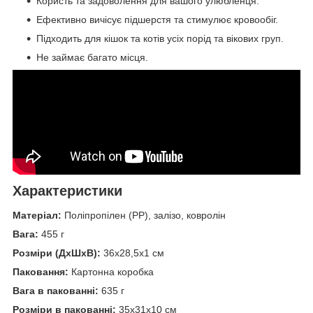
Користь та задоволення для вашого улюбленця.
Ефективно вичісує підшерстя та стимулює кровообіг.
Підходить для кішок та котів усіх порід та вікових груп.
Не займає багато місця.
Характеристики
Матеріал:
Поліпропілен (PP), залізо, ковролін
Вага:
455 г
Розміри (ДхШхВ):
36х28,5х1 см
Паковання:
Картонна коробка
Вага в пакованні:
635 г
Розміри в пакованні:
35х31х10 см