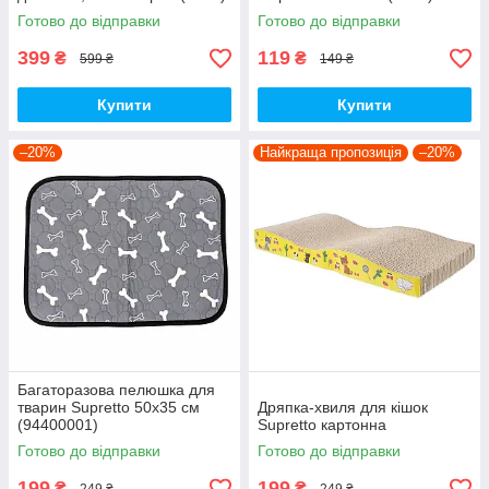
Готово до відправки
Готово до відправки
399
119
₴
₴
599 ₴
149 ₴
Купити
Купити
–20%
Найкраща пропозиція
–20%
Багаторазова пелюшка для
тварин Supretto 50x35 см
Дряпка-хвиля для кішок
(94400001)
Supretto картонна
Готово до відправки
Готово до відправки
199
199
₴
₴
249 ₴
249 ₴