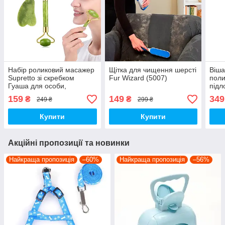
Набір роликовий масажер
Щітка для чищення шерсті
Віша
Supretto зі скребком
Fur Wizard (5007)
поли
Гуаша для особи,
підл
салатовий (Арт. 7133-
159
149
349
₴
₴
249 ₴
299 ₴
0001)
Купити
Купити
Акційні пропозиції та новинки
Найкраща пропозиція
–60%
Найкраща пропозиція
–56%