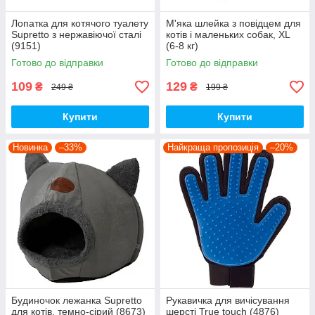
Лопатка для котячого туалету
М'яка шлейка з повідцем для
Supretto з нержавіючої сталі
котів і маленьких собак, XL
(9151)
(6-8 кг)
Готово до відправки
Готово до відправки
109
129
₴
₴
249 ₴
199 ₴
Купити
Купити
Новинка
–33%
Найкраща пропозиція
–20%
Будиночок лежанка Supretto
Рукавичка для вичісування
для котів, темно-сірий (8673)
шерсті True touch (4876)