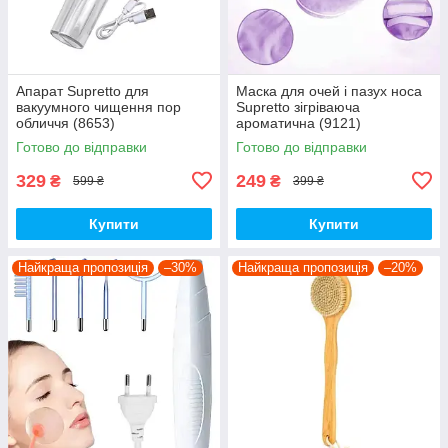
Апарат Supretto для
Маска для очей і пазух носа
вакуумного чищення пор
Supretto зігріваюча
обличчя (8653)
ароматична (9121)
Готово до відправки
Готово до відправки
329
249
₴
₴
599 ₴
399 ₴
Купити
Купити
Найкраща пропозиція
–30%
Найкраща пропозиція
–20%