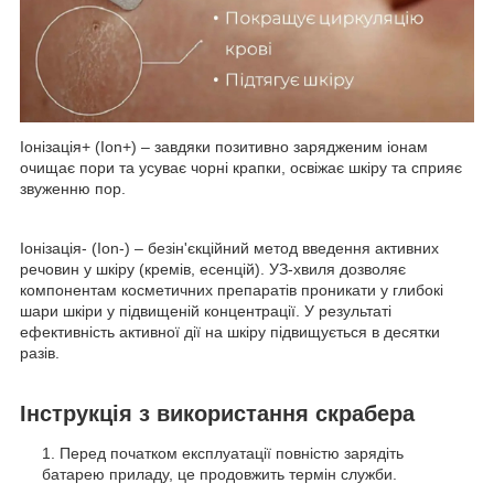
Іонізація+ (Ion+) – завдяки позитивно зарядженим іонам
очищає пори та усуває чорні крапки, освіжає шкіру та сприяє
звуженню пор.
Іонізація- (Ion-) – безін'єкційний метод введення активних
речовин у шкіру (кремів, есенцій). УЗ-хвиля дозволяє
компонентам косметичних препаратів проникати у глибокі
шари шкіри у підвищеній концентрації. У результаті
ефективність активної дії на шкіру підвищується в десятки
разів.
Інструкція з використання скрабера
Перед початком експлуатації повністю зарядіть
батарею приладу, це продовжить термін служби.