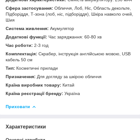
Сфера застосування:
Обличчя, Лоб, Ніс, Область декольте,
Підборіддя, Т-зона (лоб, ніс, підборіддя), Шкіра навколо очей,
Шия
Система живлення:
Акумулятор
Додаткові функції:
Час заряджання: 60-80 хв
Час роботи:
2-3 год
Комплектація:
Скрабер, інструкція англійською мовою, USB
кабель 50 см
Тип:
Косметичні прилади
Призначення:
Для догляду за шкірою обличчя
Країна виробник товару:
Китай
Країна реєстрації бренду:
Україна
Приховати
Характеристики
Основні атрибути