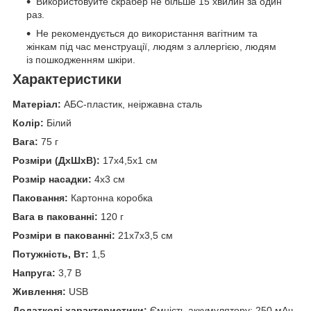
Використовуйте скрабер не більше 15 хвилин за один
раз.
Не рекомендується до використання вагітним та
жінкам під час менструації, людям з аллергією, людям
із пошкодженням шкіри.
Характеристики
Матеріал:
АБС-пластик, неіржавна сталь
Колір:
Білий
Вага:
75 г
Розміри (ДхШхВ):
17х4,5х1 см
Розмір насадки:
4х3 см
Паковання:
Картонна коробка
Вага в пакованні:
120 г
Розміри в пакованні:
21х7х3,5 см
Потужність, Вт:
1,5
Напруга:
3,7 В
Живлення:
USB
Додаткові характеристики:
Ємність аккумулятору: 250 мАч