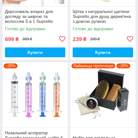
Дарсонваль апарат для
Щітка з натуральної щетини
догляду за шкірою та
Supretto для душу дерев'яна
волоссям 5 в 1 Supretto
з довгою ручкою
(9305)
Готово до відправки
Готово до відправки
699
239
₴
₴
999 ₴
299 ₴
Купити
Купити
–20%
Найкраща пропозиція
–20%
Назальний аспіратор
Supretto механічний, набір 4
Набір для догляду за