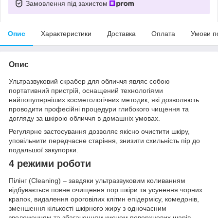
Замовлення під захистом
Опис
Характеристики
Доставка
Оплата
Умови п
Опис
Ультразвуковий скрабер для обличчя являє собою
портативний пристрій, оснащений технологіями
найпопулярніших косметологічних методик, які дозволяють
проводити професійні процедури глибокого чищення та
догляду за шкірою обличчя в домашніх умовах.
Регулярне застосування дозволяє якісно очистити шкіру,
уповільнити передчасне старіння, знизити схильність пір до
подальшої закупорки.
4 режими роботи
Пілінг (Cleaning) – завдяки ультразвуковим коливанням
відбувається повне очищення пор шкіри та усунення чорних
крапок, видалення ороговілих клітин епідермісу, комедонів,
зменшення кількості шкірного жиру з одночасним
зволоженням та збагаченням киснем поверхневих шарів