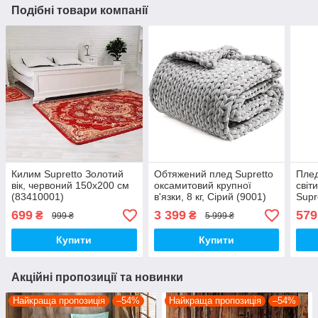
Подібні товари компанії
Килим Supretto Золотий
Обтяжений плед Supretto
Плед
вік, червоний 150х200 см
оксамитовий крупної
світ
(83410001)
в'язки, 8 кг, Сірий (9001)
Supr
(880
699
3 399
579
₴
₴
999 ₴
5 999 ₴
Купити
Купити
Акційні пропозиції та новинки
Найкраща пропозиція
–54%
Найкраща пропозиція
–54%