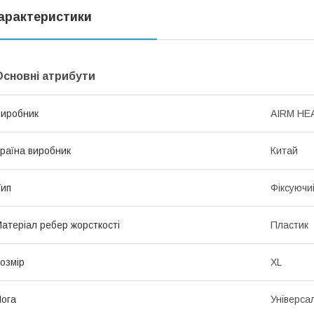
арактеристики
Основні атрибути
иробник
AIRM HE
раїна виробник
Китай
ип
Фіксуючи
атеріал ребер жорсткості
Пластик
озмір
XL
ога
Універса