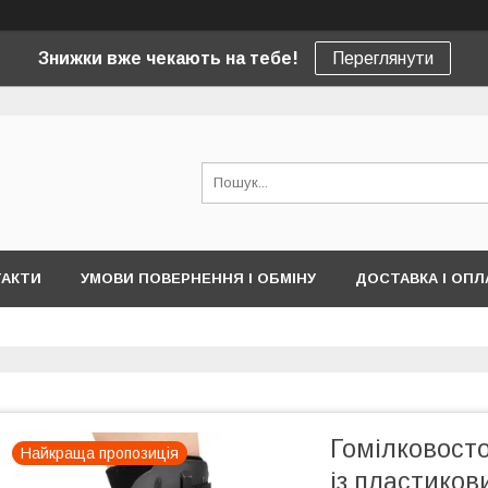
Знижки вже чекають на тебе!
Переглянути
ТАКТИ
УМОВИ ПОВЕРНЕННЯ І ОБМІНУ
ДОСТАВКА І ОПЛ
Гомілковост
Найкраща пропозиція
із пластиков