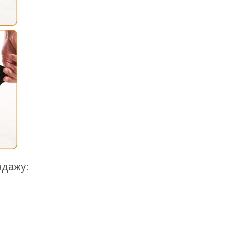
ндажу: