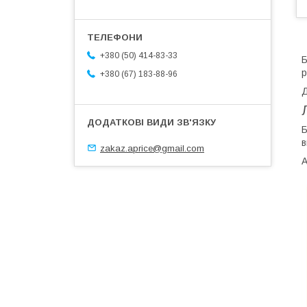
+380 (50) 414-83-33
Б
р
+380 (67) 183-88-96
Д
Б
в
zakaz.aprice@gmail.com
А