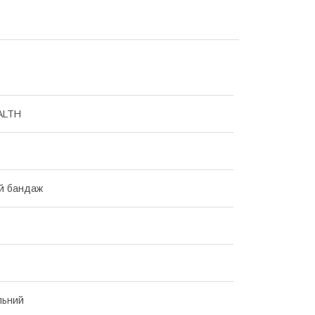
ALTH
й бандаж
льний