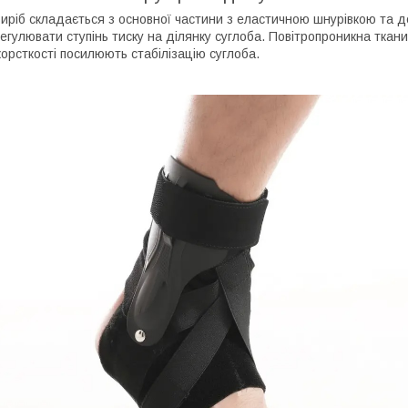
иріб складається з основної частини з еластичною шнурівкою та д
егулювати ступінь тиску на ділянку суглоба. Повітропроникна ткан
орсткості посилюють стабілізацію суглоба.