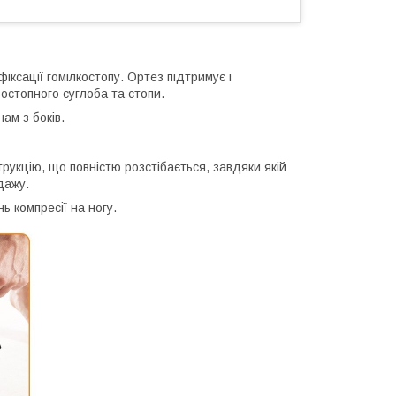
іксації гомілкостопу. Ортез підтримує і
востопного суглоба та стопи.
ам з боків.
рукцію, що повністю розстібається, завдяки якій
дажу.
ь компресії на ногу.