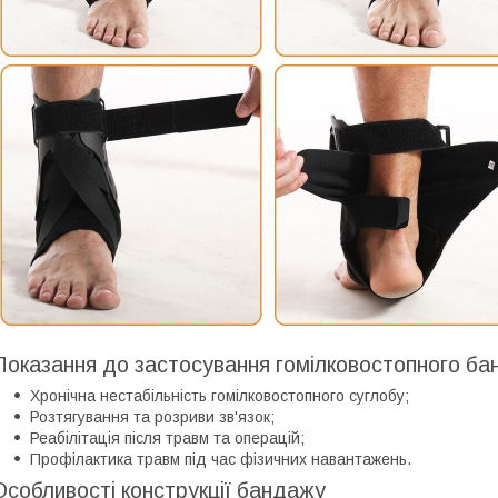
Показання до застосування гомілковостопного ба
Хронічна нестабільність гомілковостопного суглобу;
Розтягування та розриви зв'язок;
Реабілітація після травм та операцій;
Профілактика травм під час фізичних навантажень.
Особливості конструкції бандажу