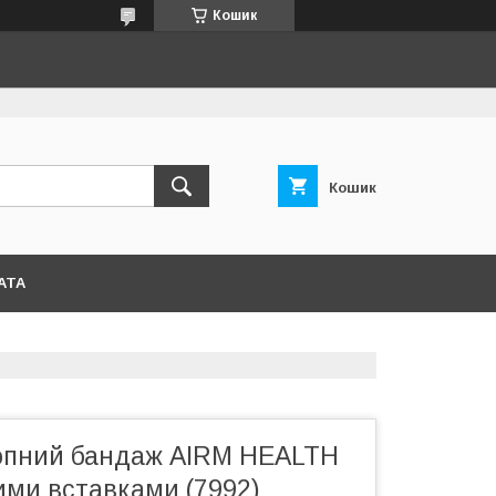
Кошик
Кошик
АТА
опний бандаж AIRM HEALTH
ими вставками (7992)