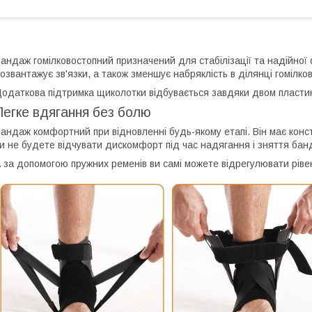
андаж гомілковостопний призначений для стабілізації та надійної ф
озвантажує зв'язки, а також зменшує набряклість в ділянці гомілко
одаткова підтримка щиколотки відбувається завдяки двом пластин
Легке вдягання без болю
андаж комфортний при відновленні будь-якому етапі. Він має конст
и не будете відчувати дискомфорт під час надягання і зняття бан
 за допомогою пружних ременів ви самі можете відрегулювати рівен