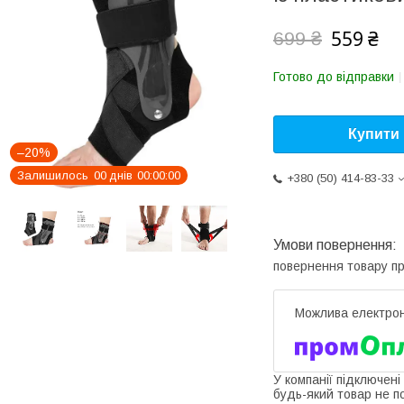
559 ₴
699 ₴
Готово до відправки
Купити
–20%
Залишилось
0
0
днів
0
0
0
0
0
0
+380 (50) 414-83-33
повернення товару п
У компанії підключені
будь-який товар не п