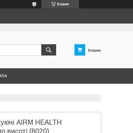
Кошик
Кошик
АТА
куючі AIRM HEALTH
о висоті (8020)