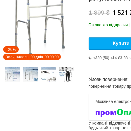
1 521 
1 899 ₴
Готово до відправки
Купити
–20%
Залишилось
0
0
днів
0
0
0
0
0
0
+380 (50) 414-83-33
повернення товару п
У компанії підключені
будь-який товар не п