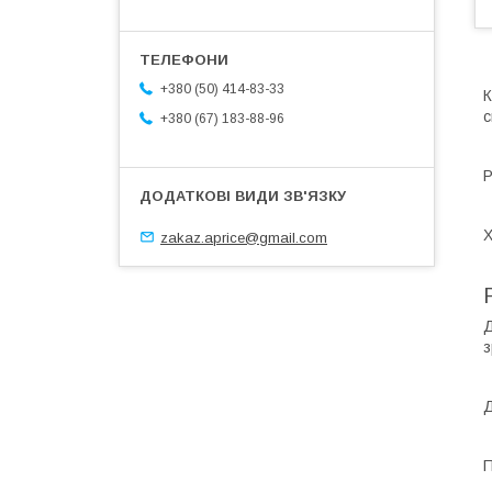
+380 (50) 414-83-33
К
с
+380 (67) 183-88-96
Р
Х
zakaz.aprice@gmail.com
Д
з
Д
П