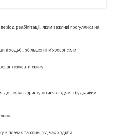
період реабілітації, яким важливі прогулянки на
анні ходьбі, збільшенні м'язової сили.
ревантажувати спину.
ція дозволяє користуватися людям з будь-яким
ильно.
 в плечах та спині під час ходьби.