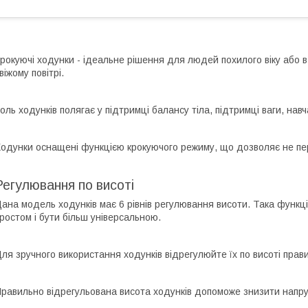
рокуючі ходунки - ідеальне рішення для людей похилого віку або в 
віжому повітрі.
оль ходунків полягає у підтримці балансу тіла, підтримці ваги, навч
одунки оснащені функцією крокуючого режиму, що дозволяє не пе
Регулювання по висоті
ана модель ходунків має 6 рівнів регулювання висоти. Така функ
ростом і бути більш універсальною.
ля зручного використання ходунків відрегулюйте їх по висоті прав
равильно відрегульована висота ходунків допоможе знизити напругу