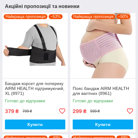
Акційні пропозиції та новинки
Найкраща пропозиція
–53%
Найкраща пропозиція
–50%
Бандаж корсет для попереку
AIRM HEALTH підтримуючий,
Пояс бандаж AIRM HEALTH
XL (8971)
для вагітних (8961)
Готово до відправки
Готово до відправки
379
299
₴
₴
799 ₴
599 ₴
Купити
Купити
Найкраща пропозиція
–49%
Найкраща пропозиція
–49%