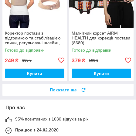
Коректор постави з
Магнітний корсет AIRM
підтримкою та стабілізацією
HEALTH для корекції постави
спини, регульовані шлейки,
(8680)
L/XL (Арт. 5276-1)
Готово до відправки
Готово до відправки
249
379
₴
₴
399 ₴
599 ₴
Купити
Купити
Показати ще
Про нас
95% позитивних з 1030 відгуків за рік
Працює з 24.02.2020