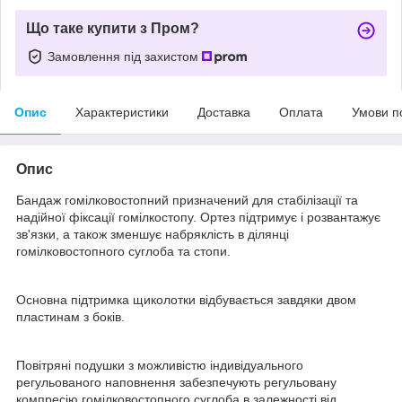
Що таке купити з Пром?
Замовлення під захистом
Опис
Характеристики
Доставка
Оплата
Умови п
Опис
Бандаж гомілковостопний призначений для стабілізації та
надійної фіксації гомілкостопу. Ортез підтримує і розвантажує
зв'язки, а також зменшує набряклість в ділянці
гомілковостопного суглоба та стопи.
Основна підтримка щиколотки відбувається завдяки двом
пластинам з боків.
Повітряні подушки з можливістю індивідуального
регульованого наповнення забезпечують регульовану
компресію гомілковостопного суглоба в залежності від