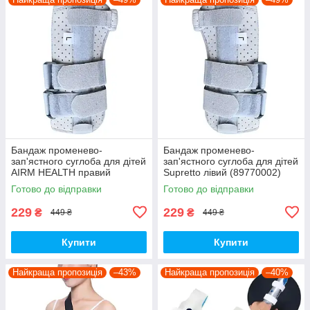
Бандаж променево-
Бандаж променево-
зап'ястного суглоба для дітей
зап'ястного суглоба для дітей
AIRM HEALTH правий
Supretto лівий (89770002)
(89770001)
Готово до відправки
Готово до відправки
229
229
₴
₴
449 ₴
449 ₴
Купити
Купити
Найкраща пропозиція
–43%
Найкраща пропозиція
–40%