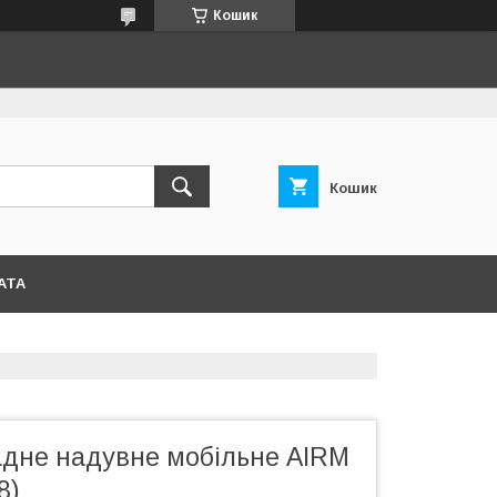
Кошик
Кошик
АТА
адне надувне мобільне AIRM
8)