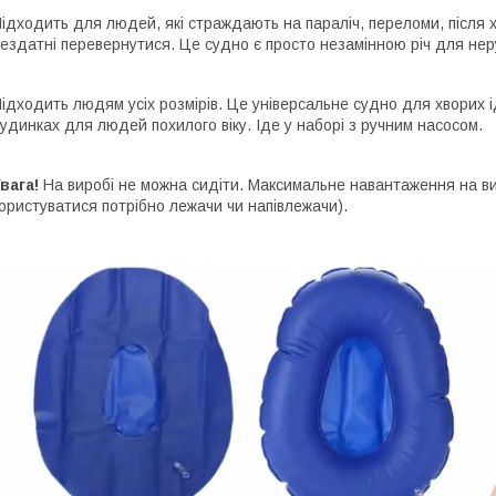
ідходить для людей, які страждають на параліч, переломи, після хір
ездатні перевернутися. Це судно є просто незамінною річ для неру
ідходить людям усіх розмірів. Це універсальне судно для хворих 
удинках для людей похилого віку. Іде у наборі з ручним насосом.
вага!
На виробі не можна сидіти. Максимальне навантаження на вир
ористуватися потрібно лежачи чи напівлежачи).