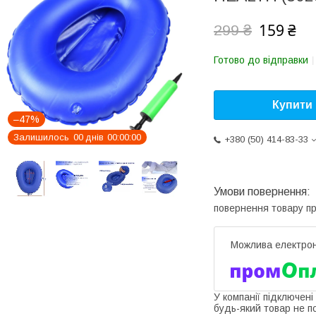
159 ₴
299 ₴
Готово до відправки
Купити
–47%
Залишилось
0
0
днів
0
0
0
0
0
0
+380 (50) 414-83-33
повернення товару п
У компанії підключені
будь-який товар не п