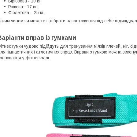
Бірюзова - 10 кг;
Рожева - 17 кг;
Фіолетова – 25 кг.
аким чином ви можете підібрати навантаження під себе індивідуаль
Варіанти вправ із гумками
ітнес гумки чудово підійдуть для тренування м'язів плечей, ніг, сі
ля гімнастичних і атлетичних вправ. Вправи з гумкою можна викон
ренування у фітнес-залі.