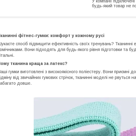
У компанії підключені
будь-який товар не п
канинні фітнес-гумки: комфорт у кожному русі
укаєте спосіб підвищити ефективність своїх тренувань? Тканинні
омічниками. Вони підходять для будь-якого рівня підготовки та бу
італьні.
ому тканина краща за латекс?
аші гумки виготовлені з високоякісного поліестеру. Вони приємні до 
ідміну від звичайних гумових стрічок, тканинні моделі не рвуться н
абагато довше.