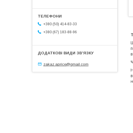
+380 (50) 414-83-33
+380 (67) 183-88-96
Т
Ш
п
в
Ч
zakaz.aprice@gmail.com
Н
в
н