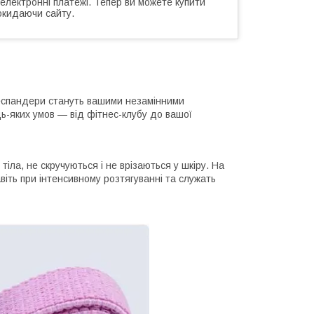
 електронні платежі. Тепер ви можете купити
окидаючи сайту.
 еспандери стануть вашими незамінними
дь-яких умов — від фітнес-клубу до вашої
тіла, не скручуються і не врізаються у шкіру. На
авіть при інтенсивному розтягуванні та служать