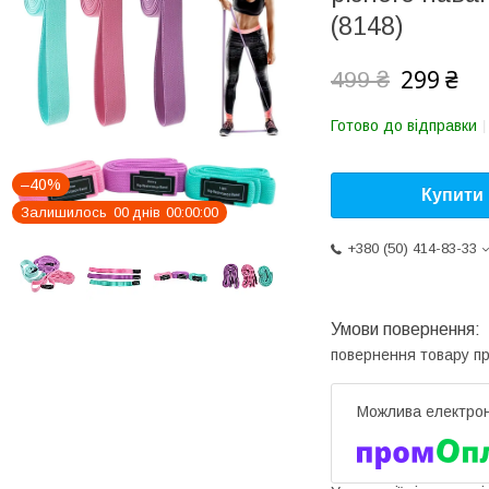
(8148)
299 ₴
499 ₴
Готово до відправки
–40%
Купити
Залишилось
0
0
днів
0
0
0
0
0
0
+380 (50) 414-83-33
повернення товару п