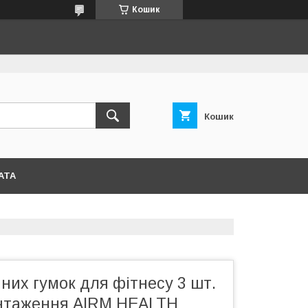
Кошик
Кошик
АТА
них гумок для фітнесу 3 шт.
антаження AIRM HEALTH