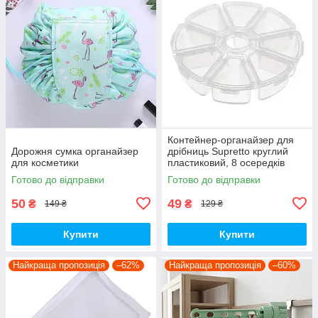
Контейнер-органайзер для
Дорожня сумка органайзер
дрібниць Supretto круглий
для косметики
пластиковий, 8 осередків
Готово до відправки
Готово до відправки
50
49
₴
₴
149 ₴
129 ₴
Купити
Купити
Найкраща пропозиція
–62%
Найкраща пропозиція
–60%