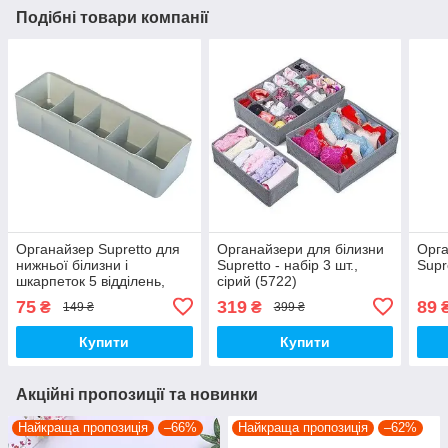
Подібні товари компанії
Органайзер Supretto для
Органайзери для білизни
Орга
нижньої білизни і
Supretto - набір 3 шт.,
Supr
шкарпеток 5 відділень,
сірий (5722)
сірий (56770003)
75
319
89
₴
₴
149 ₴
399 ₴
Купити
Купити
Акційні пропозиції та новинки
Найкраща пропозиція
–66%
Найкраща пропозиція
–62%