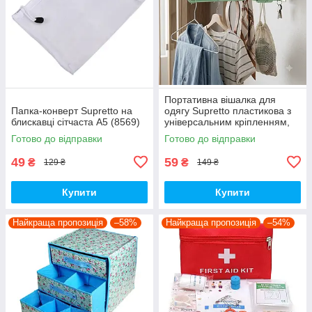
Портативна вішалка для
Папка-конверт Supretto на
одягу Supretto пластикова з
блискавці сітчаста А5 (8569)
універсальним кріпленням,
м'ятний (Арт. 7121-0002)
Готово до відправки
Готово до відправки
49
59
₴
₴
129 ₴
149 ₴
Купити
Купити
Найкраща пропозиція
–58%
Найкраща пропозиція
–54%