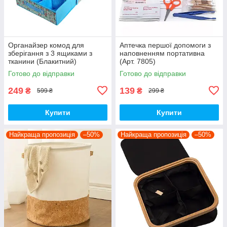
Органайзер комод для
Аптечка першої допомоги з
зберігання з 3 ящиками з
наповненням портативна
тканини (Блакитний)
(Арт. 7805)
Готово до відправки
Готово до відправки
249
139
₴
₴
599 ₴
299 ₴
Купити
Купити
Найкраща пропозиція
–50%
Найкраща пропозиція
–50%